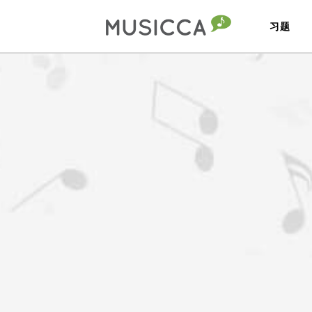
习题
Bahasa Indonesia
Български
Dansk
Deutsch
English
Español