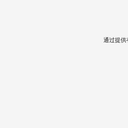
Русский
Svenska
通过提供
Tiếng Việt
Türkçe
Українська
简体中文
繁體中文