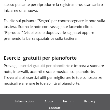
stesso pulsante per riprodurre la registrazione, scaricarla o
Русский
iniziarne una nuova.
Fai clic sul pulsante "Segna" per contrassegnare le note sulla
Svenska
tastiera. Suona le note contrassegnate facendo clic su
"Riproduci" (visibile solo dopo averle segnate) oppure
premendo la barra spaziatrice sulla tastiera.
Tiếng Việt
Esercizi gratuiti per pianoforte
Türkçe
Prova gli
esercizi gratuiti per pianoforte
e impara a suonare
note, intervalli, accordi e scale musicali sul pianoforte.
Українська
Troverai altri esercizi utili per migliorare le tue conoscenze
musicali e allenare le tue abilità al pianoforte.
简体中文
Informazioni
Aiuto
Termini
Privacy
繁體中文
Contatti