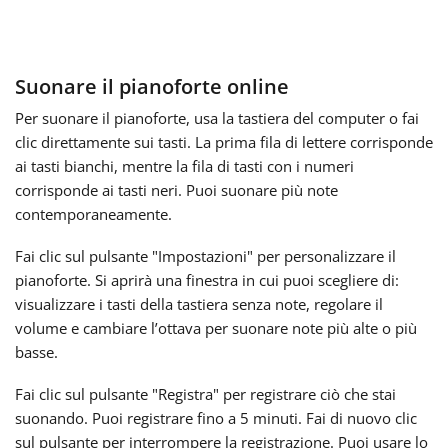
Français
Suonare il pianoforte online
한국어
Per suonare il pianoforte, usa la tastiera del computer o fai
clic direttamente sui tasti. La prima fila di lettere corrisponde
ai tasti bianchi, mentre la fila di tasti con i numeri
हिन्दी
corrisponde ai tasti neri. Puoi suonare più note
contemporaneamente.
Italiano
Fai clic sul pulsante "Impostazioni" per personalizzare il
pianoforte. Si aprirà una finestra in cui puoi scegliere di:
日本語
visualizzare i tasti della tastiera senza note, regolare il
volume e cambiare l’ottava per suonare note più alte o più
basse.
Polski
Fai clic sul pulsante "Registra" per registrare ciò che stai
suonando. Puoi registrare fino a 5 minuti. Fai di nuovo clic
Português
sul pulsante per interrompere la registrazione. Puoi usare lo