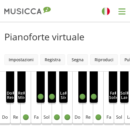
Me
Bahasa Indonesia
Pianoforte virtuale
Български
Impostazioni
Registra
Segna
Riproduci
Pul
Dansk
Deutsch
Do
Re
La
Fa
Sol
♯
♯
♯
♯
♯
Re
Mi
Si
Sol
La
♭
♭
♭
♭
♭
English
Do
Re
Fa
Sol
Do
Re
Fa
Sol
L
Español