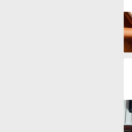
Русский
Svenska
Tiếng Việt
Türkçe
Українська
简体中文
繁體中文