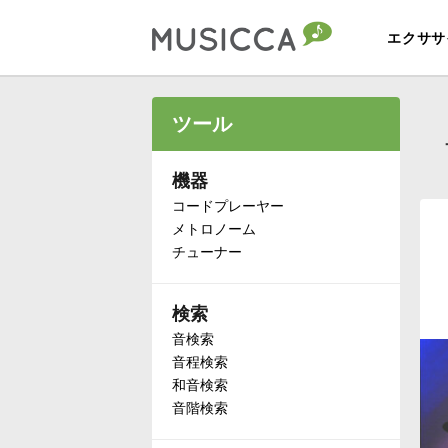
エクササ
Bahasa Indonesia
ツール
Български
機器
コードプレーヤー
メトロノーム
Dansk
チューナー
Deutsch
検索
音検索
English
音程検索
和音検索
音階検索
Español