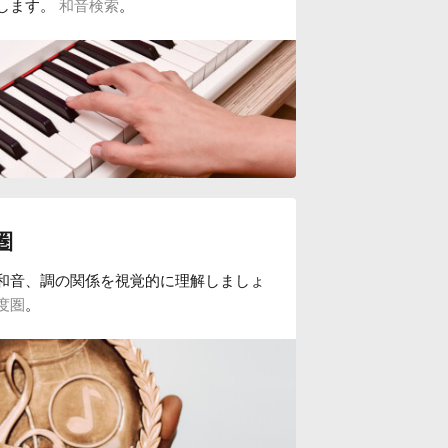
します。
和音検索
。
圏
和音、調の関係を視覚的に理解しましょ
度圏
。