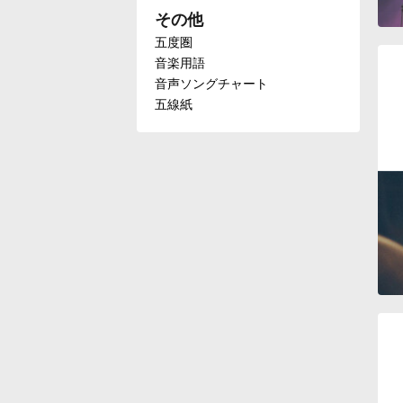
その他
Français
五度圏
音楽用語
音声ソングチャート
한국어
五線紙
हिन्दी
Italiano
日本語
Polski
Português