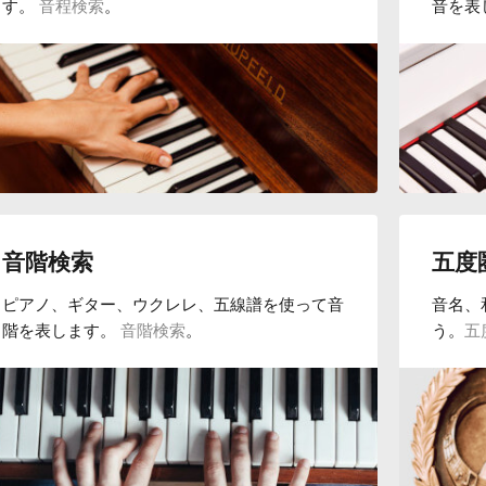
す。
音程検索
。
音を表
音階検索
五度
ピアノ、ギター、ウクレレ、五線譜を使って音
音名、
階を表します。
音階検索
。
う。
五