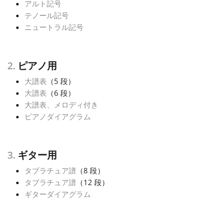
アルト記号
テノール記号
Русский
ニュートラル記号
Svenska
2.
ピアノ用
大譜表
（5 段）
Tiếng Việt
大譜表
（6 段）
大譜表、メロディ付き
Türkçe
ピアノダイアグラム
Українська
3.
ギター用
タブラチュア譜
（8 段）
简体中文
タブラチュア譜
（12 段）
ギターダイアグラム
繁體中文