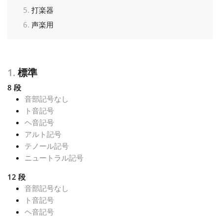
打楽器
Français
声楽用
한국어
1.
標準
हिन्दी
8 段
音部記号なし
ト音記号
Italiano
ヘ音記号
アルト記号
テノール記号
日本語
ニュートラル記号
12 段
Polski
音部記号なし
ト音記号
Português
ヘ音記号