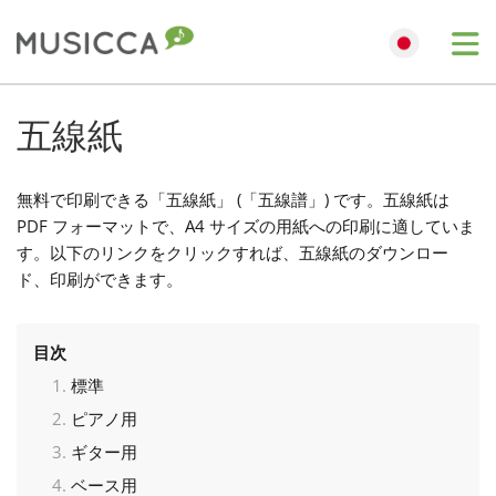
Me
Bahasa Indonesia
五線紙
Български
無料で印刷できる「五線紙」 (「五線譜」) です。五線紙は
PDF フォーマットで、A4 サイズの用紙への印刷に適していま
す。以下のリンクをクリックすれば、五線紙のダウンロー
Dansk
ド、印刷ができます。
Deutsch
目次
標準
English
ピアノ用
ギター用
Español
ベース用