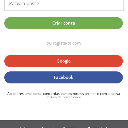
Français
Criar conta
한국어
ou regista-te com
हिन्दी
Google
Italiano
Facebook
日本語
Ao criares uma conta, concordas com os nossos
termos
e com a nossa
política de privacidade
.
Polski
Português