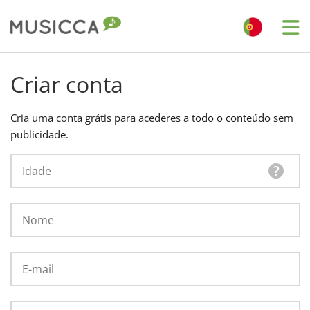
Me
Bahasa Indonesia
Criar conta
Български
Cria uma conta grátis para acederes a todo o conteúdo sem
publicidade.
Dansk
?
Deutsch
English
Español