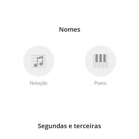
Français
Nomes
한국어
हिन्दी
Italiano
Notação
Piano
日本語
Polski
Segundas e terceiras
Português