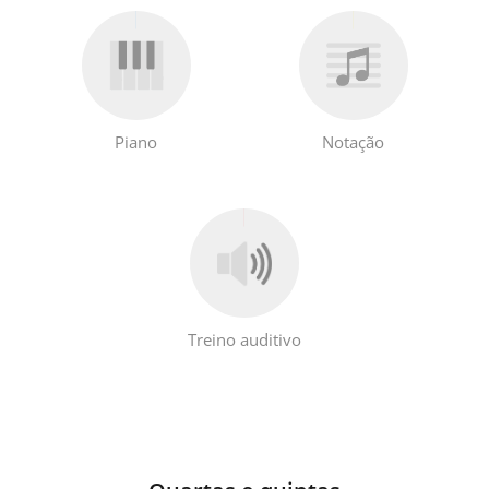
Русский
Svenska
Piano
Notação
Tiếng Việt
Türkçe
Українська
Treino auditivo
简体中文
繁體中文