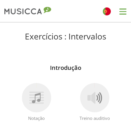
Bahasa Indonesia
Exercícios : Intervalos
Български
Introdução
Dansk
Deutsch
English
Notação
Treino auditivo
Español