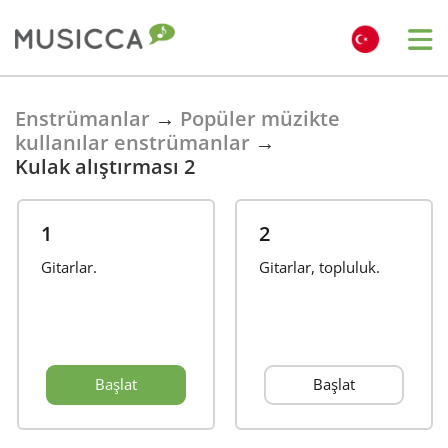
Bahasa Indonesia
Enstrümanlar
→
Popüler müzikte
kullanılar enstrümanlar
→
Kulak alıştırması 2
Български
1
2
Dansk
Gitarlar.
Gitarlar, topluluk.
Deutsch
English
Başlat
Başlat
Español