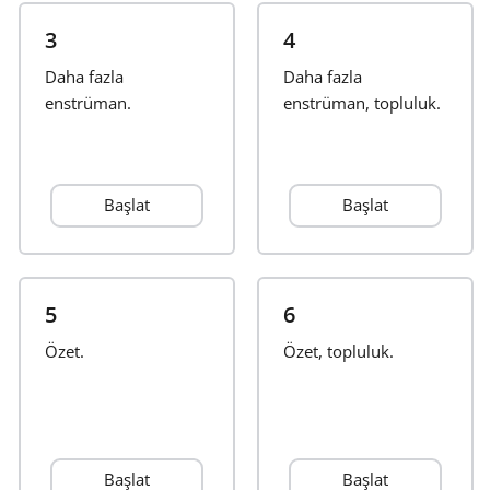
3
4
Français
Daha fazla
Daha fazla
enstrüman.
enstrüman, topluluk.
한국어
हिन्दी
Başlat
Başlat
Italiano
5
6
日本語
Özet.
Özet, topluluk.
Polski
Português
Başlat
Başlat