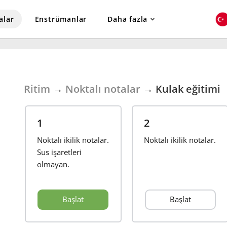
alar
Enstrümanlar
Daha fazla
Ritim
→
Noktalı notalar
→
Kulak eğitimi
1
2
Noktalı ikilik notalar.
Noktalı ikilik notalar.
Sus işaretleri
olmayan.
Başlat
Başlat