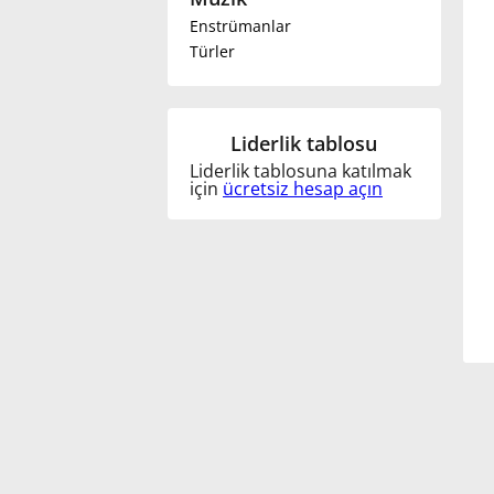
Enstrümanlar
Français
Türler
한국어
Liderlik tablosu
Liderlik tablosuna katılmak
हिन्दी
için
ücretsiz hesap açın
Italiano
日本語
Polski
Português