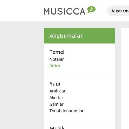
Alıştırm
Bahasa Indonesia
Alıştırmalar
Български
Temel
Notalar
Ritim
Dansk
Yapı
Deutsch
Aralıklar
Akorlar
English
Gamlar
Tonal donanımlar
Español
Müzik