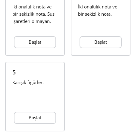
İki onaltılık nota ve
İki onaltılık nota ve
Français
bir sekizlik nota. Sus
bir sekizlik nota.
işaretleri olmayan.
한국어
Başlat
Başlat
हिन्दी
Italiano
5
Karışık figürler.
日本語
Polski
Başlat
Português