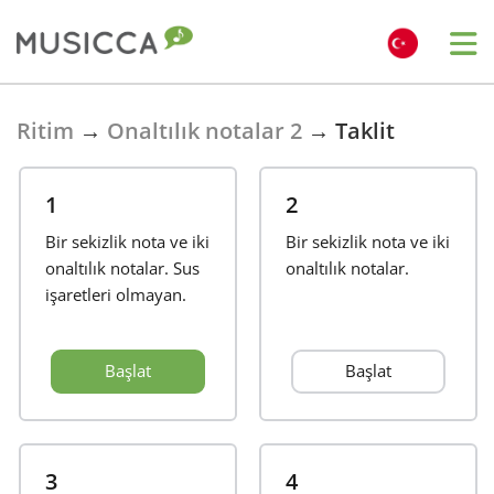
Bahasa Indonesia
Ritim
→
Onaltılık notalar 2
→
Taklit
Български
1
2
Bir sekizlik nota ve iki
Bir sekizlik nota ve iki
Dansk
onaltılık notalar. Sus
onaltılık notalar.
işaretleri olmayan.
Deutsch
Başlat
Başlat
English
Español
3
4