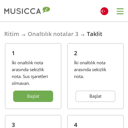
Bahasa Indonesia
Ritim
→
Onaltılık notalar 3
→
Taklit
Български
1
2
İki onaltılık nota
İki onaltılık nota
Dansk
arasında sekizlik
arasında sekizlik
nota. Sus işaretleri
nota.
olmayan.
Deutsch
Başlat
Başlat
English
Español
3
4