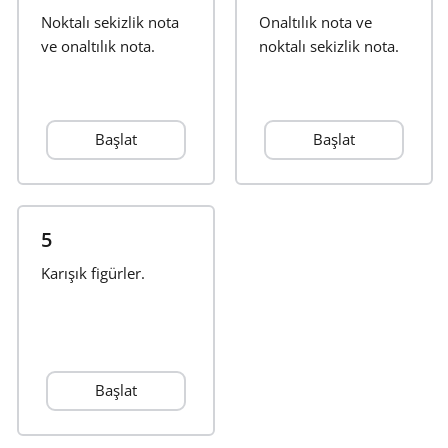
Noktalı sekizlik nota
Onaltılık nota ve
Français
ve onaltılık nota.
noktalı sekizlik nota.
한국어
Başlat
Başlat
हिन्दी
Italiano
5
Karışık figürler.
日本語
Polski
Başlat
Português