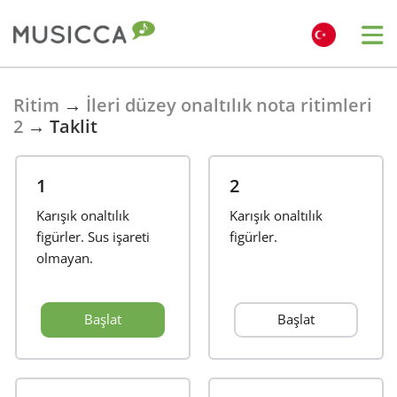
Bahasa Indonesia
Ritim
→
İleri düzey onaltılık nota ritimleri
2
→
Taklit
Български
1
2
Dansk
Karışık onaltılık
Karışık onaltılık
figürler. Sus işareti
figürler.
olmayan.
Deutsch
Başlat
Başlat
English
Español