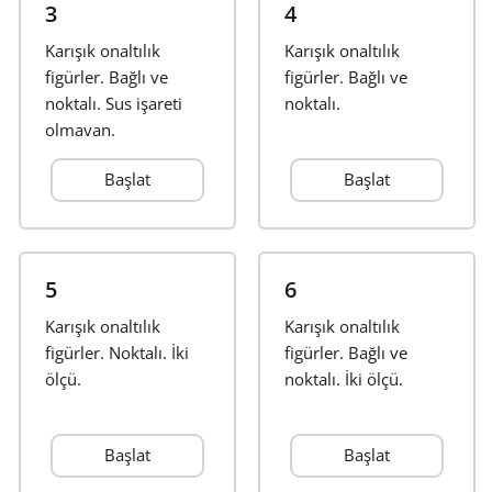
3
4
Français
Karışık onaltılık
Karışık onaltılık
figürler. Bağlı ve
figürler. Bağlı ve
noktalı. Sus işareti
noktalı.
한국어
olmayan.
Başlat
Başlat
हिन्दी
Italiano
5
6
Karışık onaltılık
日本語
Karışık onaltılık
figürler. Noktalı. İki
figürler. Bağlı ve
ölçü.
noktalı. İki ölçü.
Polski
Başlat
Başlat
Português