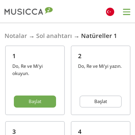
Bahasa Indonesia
Notalar
→
Sol anahtarı
→
Natüreller 1
Български
1
2
Do, Re ve Mi'yi
Do, Re ve Mi'yi yazın.
Dansk
okuyun.
Deutsch
Başlat
Başlat
English
Español
3
4