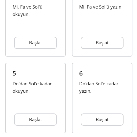
Mi, Fa ve Sol'ü
Mi, Fa ve Sol'ü yazın.
Français
okuyun.
한국어
Başlat
Başlat
हिन्दी
Italiano
5
6
Do'dan Sol'e kadar
Do'dan Sol'e kadar
okuyun.
日本語
yazın.
Polski
Başlat
Başlat
Português