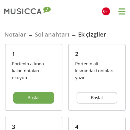
Bahasa Indonesia
Notalar
→
Sol anahtarı
→
Ek çizgiler
Български
1
2
Portenin altında
Portenin alt
Dansk
kalan notaları
kısmındaki notaları
okuyun.
yazın.
Deutsch
Başlat
Başlat
English
Español
3
4