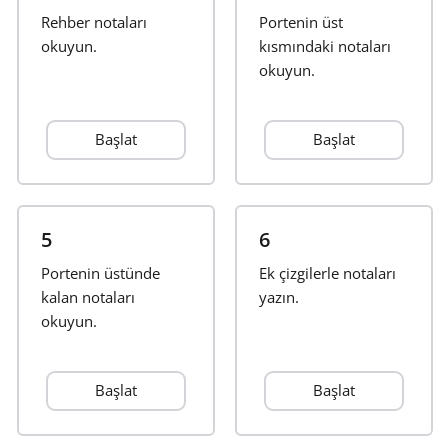
Rehber notaları
Portenin üst
Français
okuyun.
kısmındaki notaları
okuyun.
한국어
Başlat
Başlat
हिन्दी
Italiano
5
6
Portenin üstünde
Ek çizgilerle notaları
kalan notaları
日本語
yazın.
okuyun.
Polski
Başlat
Başlat
Português