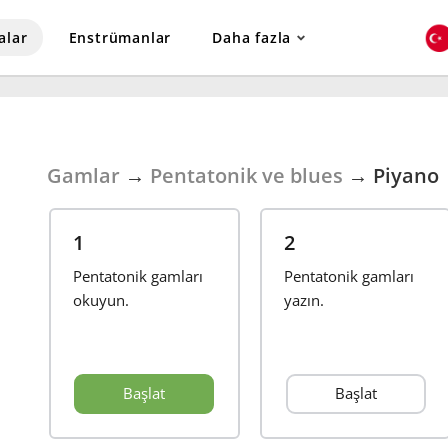
alar
Enstrümanlar
Daha fazla
Gamlar
→
Pentatonik ve blues
→
Piyano
1
2
Pentatonik gamları
Pentatonik gamları
okuyun.
yazın.
Başlat
Başlat