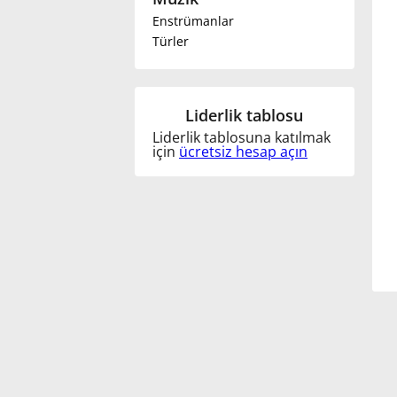
Enstrümanlar
Français
Türler
한국어
Liderlik tablosu
Liderlik tablosuna katılmak
हिन्दी
için
ücretsiz hesap açın
Italiano
日本語
Polski
Português