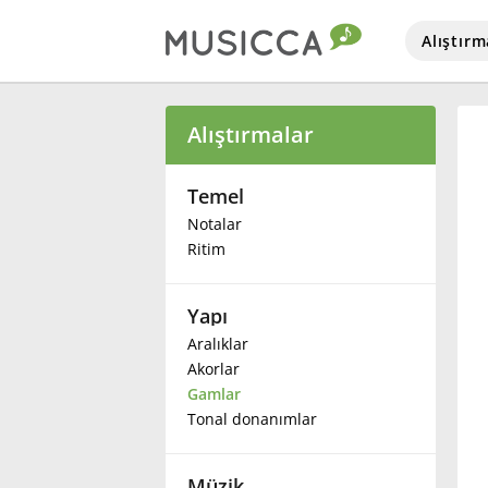
Alıştırm
Bahasa Indonesia
Alıştırmalar
Български
Temel
Notalar
Ritim
Dansk
Yapı
Deutsch
Aralıklar
Akorlar
English
Gamlar
Tonal donanımlar
Español
Müzik