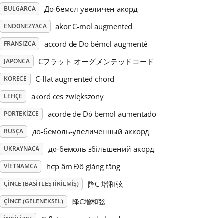
До-бемол увеличен акорд
BULGARCA
Русский
akor C-mol augmented
ENDONEZYACA
accord de Do bémol augmenté
FRANSIZCA
Svenska
Cフラット オーグメンテッドコード
JAPONCA
C-flat augmented chord
KORECE
Tiếng Việt
akord ces zwiększony
LEHÇE
Türkçe
acorde de Dó bemol aumentado
PORTEKIZCE
до-бемоль-увеличенный аккорд
RUSÇA
Українська
до-бемоль збільшений акорд
UKRAYNACA
hợp âm Đô giáng tăng
VIETNAMCA
简体中文
降C 增和弦
ÇINCE (BASITLEŞTIRILMIŞ)
降C增和弦
ÇINCE (GELENEKSEL)
繁體中文