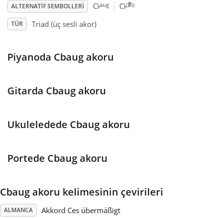
♯
♭
♭
aug
(
5)
C
C
ALTERNATIF SEMBOLLERI
Français
Triad (üç sesli akor)
TÜR
한국어
Piyanoda Cbaug akoru
हिन्दी
Gitarda Cbaug akoru
Italiano
Ukuleledede Cbaug akoru
日本語
Portede Cbaug akoru
Polski
Cbaug akoru kelimesinin çevirileri
Português
Akkord Ces übermäßigt
ALMANCA