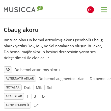
Me
Bahasa Indonesia
Cbaug akoru
Bir triad olan
Do bemol arttırılmış akoru
(sembolü Cbaug
Български
olarak yazılır) Do
♭
, Mi
♭
, ve Sol notalardan oluşur. Bu akor,
Do bemol majör akorun beşinci derecesinin yarım ses
Dansk
tizleştirilmesi ile elde edilir.
Do bemol arttırılmış akoru
AD
Deutsch
Do bemol augmented triad
Do bemol art
ALTERNATIF ADLAR
Do
♭
Mi
♭
Sol
NOTALAR
English
♯
1
3
5
ARALIKLAR
♭
+
C
Español
AKOR SEMBOLÜ