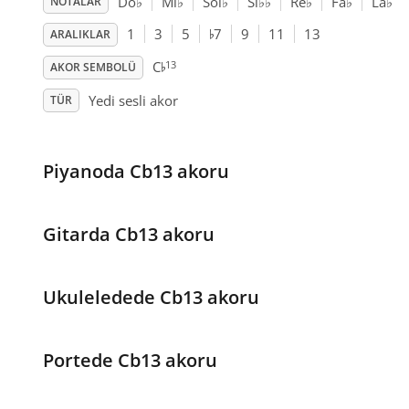
Do
♭
Mi
♭
Sol
♭
Si
♭
♭
Re
♭
Fa
♭
La
♭
NOTALAR
♭
1
3
5
7
9
11
13
ARALIKLAR
♭
13
C
AKOR SEMBOLÜ
Yedi sesli akor
TÜR
Piyanoda Cb13 akoru
Gitarda Cb13 akoru
Ukuleledede Cb13 akoru
Portede Cb13 akoru