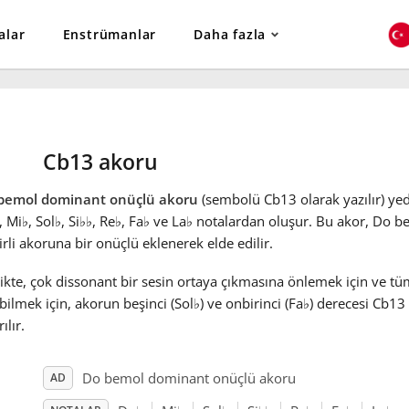
alar
Enstrümanlar
Daha fazla
Cb13 akoru
bemol dominant onüçlü akoru
(sembolü Cb13 olarak yazılır) yedi
, Mi
♭
, Sol
♭
, Si
♭
♭
, Re
♭
, Fa
♭
ve La
♭
notalardan oluşur. Bu akor, Do 
rli akoruna bir onüçlü eklenerek elde edilir.
ikte, çok dissonant bir sesin ortaya çıkmasına önlemek için ve tü
bilmek için, akorun beşinci (Sol
♭
) ve onbirinci (Fa
♭
) derecesi Cb13
ılır.
Do bemol dominant onüçlü akoru
AD