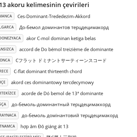
13 akoru kelimesinin çevirileri
Ces-Dominant-Trededezim-Akkord
MANCA
До-бемол доминантов терцдецимакорд
LGARCA
akor C-mol dominan ketiga belas
DONEZYACA
accord de Do bémol treizième de dominante
ANSIZCA
Cフラット ドミナントサーティーンスコード
PONCA
C-flat dominant thirteenth chord
RECE
akord ces dominantowy tercdecymowy
HÇE
acorde de Dó bemol de 13ª dominante
RTEKIZCE
до-бемоль-доминантный терцдецимаккорд
SÇA
до-бемоль домінантовий терцдецимакорд
RAYNACA
hợp âm Đô giáng át 13
ETNAMCA