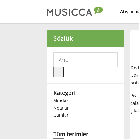
Alıştırm
Bahasa Indonesia
Sözlük
Български
Do 
Dansk
Do
♭
onbi
Kategori
Deutsch
Prat
Akorlar
çala
Notalar
çıkar
English
Gamlar
Español
Tüm terimler