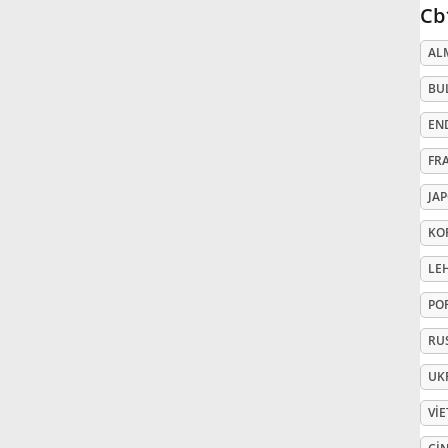
Cb
Русский
AL
BU
Svenska
EN
FR
Tiếng Việt
JA
Türkçe
KO
LE
Українська
PO
RU
简体中文
UK
VI
繁體中文