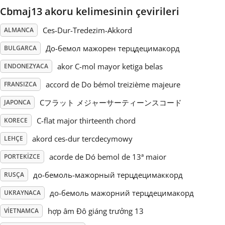
Cbmaj13 akoru kelimesinin çevirileri
Русский
Ces-Dur-Tredezim-Akkord
ALMANCA
До-бемол мажорен терцдецимакорд
BULGARCA
Svenska
akor C-mol mayor ketiga belas
ENDONEZYACA
accord de Do bémol treizième majeure
Tiếng Việt
FRANSIZCA
Cフラット メジャーサーティーンスコード
JAPONCA
Türkçe
C-flat major thirteenth chord
KORECE
akord ces-dur tercdecymowy
LEHÇE
Українська
acorde de Dó bemol de 13ª maior
PORTEKIZCE
до-бемоль-мажорный терцдецимаккорд
RUSÇA
简体中文
до-бемоль мажорний терцдецимакорд
UKRAYNACA
hợp âm Đô giáng trưởng 13
VIETNAMCA
繁體中文