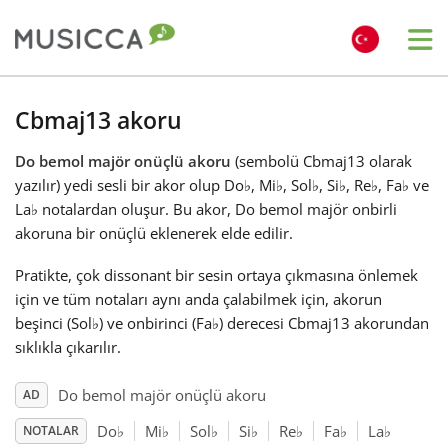
Me
Bahasa Indonesia
Cbmaj13 akoru
Do bemol majör onüçlü akoru
(sembolü Cbmaj13 olarak
Български
yazılır) yedi sesli bir akor olup Do
♭
, Mi
♭
, Sol
♭
, Si
♭
, Re
♭
, Fa
♭
ve
La
♭
notalardan oluşur. Bu akor, Do bemol majör onbirli
Dansk
akoruna bir onüçlü eklenerek elde edilir.
Pratikte, çok dissonant bir sesin ortaya çıkmasına önlemek
Deutsch
için ve tüm notaları aynı anda çalabilmek için, akorun
beşinci (Sol
♭
) ve onbirinci (Fa
♭
) derecesi Cbmaj13 akorundan
sıklıkla çıkarılır.
English
Do bemol majör onüçlü akoru
AD
Español
Do
♭
Mi
♭
Sol
♭
Si
♭
Re
♭
Fa
♭
La
♭
NOTALAR