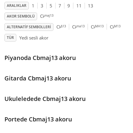
1
3
5
7
9
11
13
ARALIKLAR
♭
Français
maj13
C
AKOR SEMBOLÜ
♭
♭
♭
♭
Δ13
ma13
MA13
M13
C
C
C
C
ALTERNATIF SEMBOLLERI
한국어
Yedi sesli akor
TÜR
हिन्दी
Piyanoda Cbmaj13 akoru
Italiano
Gitarda Cbmaj13 akoru
日本語
Ukuleledede Cbmaj13 akoru
Polski
Portede Cbmaj13 akoru
Português