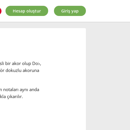
Hesap oluştur
Giriş yap
sli bir akor olup Do
♭
,
nör dokuzlu akoruna
m notaları aynı anda
a çıkarılır.