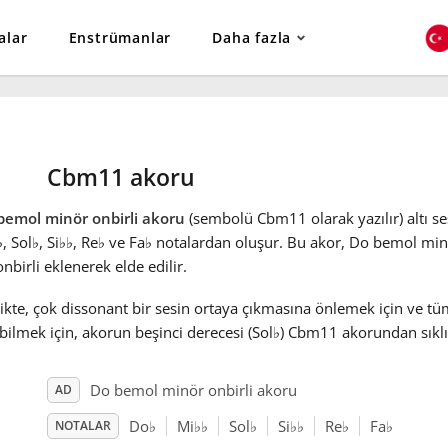
alar
Enstrümanlar
Daha fazla
Cbm11 akoru
bemol minör onbirli akoru
(sembolü Cbm11 olarak yazılır) altı se
♭
, Sol
♭
, Si
♭
♭
, Re
♭
ve Fa
♭
notalardan oluşur. Bu akor, Do bemol mi
onbirli eklenerek elde edilir.
ikte, çok dissonant bir sesin ortaya çıkmasına önlemek için ve tü
bilmek için, akorun beşinci derecesi (Sol
♭
) Cbm11 akorundan sıklıkl
Do bemol minör onbirli akoru
AD
Do
♭
Mi
♭
♭
Sol
♭
Si
♭
♭
Re
♭
Fa
♭
NOTALAR