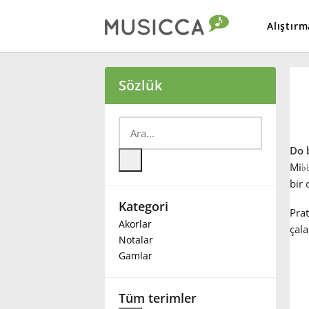
Alıştırm
Bahasa Indonesia
Sözlük
Български
Do 
Dansk
Mi
♭
bir 
Kategori
Deutsch
Prat
Akorlar
çala
Notalar
English
Gamlar
Español
Tüm terimler