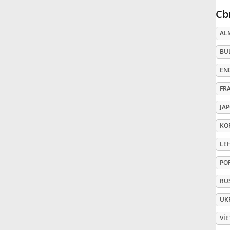
Cb
Русский
AL
BU
Svenska
EN
Tiếng Việt
FR
JA
Türkçe
KO
LE
Українська
PO
RU
简体中文
UK
繁體中文
VI