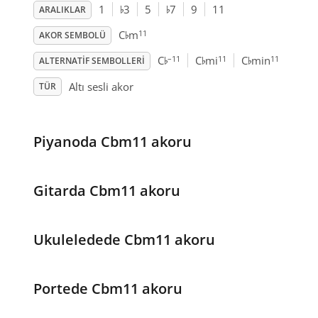
♭
♭
1
3
5
7
9
11
ARALIKLAR
♭
11
C
m
AKOR SEMBOLÜ
♭
♭
♭
–11
11
11
C
C
mi
C
min
ALTERNATIF SEMBOLLERI
Altı sesli akor
TÜR
Piyanoda Cbm11 akoru
Gitarda Cbm11 akoru
Ukuleledede Cbm11 akoru
Portede Cbm11 akoru