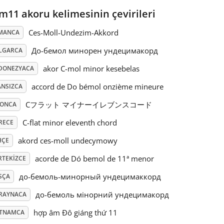
m11 akoru kelimesinin çevirileri
Ces-Moll-Undezim-Akkord
MANCA
До-бемол минорен ундецимакорд
LGARCA
akor C-mol minor kesebelas
DONEZYACA
accord de Do bémol onzième mineure
ANSIZCA
Cフラット マイナーイレブンスコード
PONCA
C-flat minor eleventh chord
RECE
akord ces-moll undecymowy
HÇE
acorde de Dó bemol de 11ª menor
RTEKIZCE
до-бемоль-минорный ундецимаккорд
SÇA
до-бемоль мінорний ундецимакорд
RAYNACA
hợp âm Đô giáng thứ 11
ETNAMCA