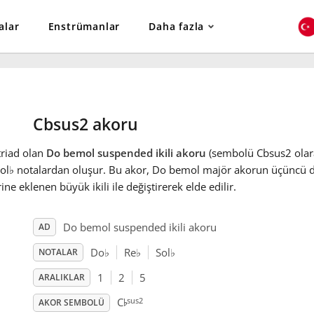
alar
Enstrümanlar
Daha fazla
Cbsus2 akoru
triad olan
Do bemol suspended ikili akoru
(sembolü Cbsus2 olara
ol
♭
notalardan oluşur. Bu akor, Do bemol majör akorun üçüncü de
ine eklenen büyük ikili ile değiştirerek elde edilir.
Do bemol suspended ikili akoru
AD
Do
♭
Re
♭
Sol
♭
NOTALAR
1
2
5
ARALIKLAR
♭
sus2
C
AKOR SEMBOLÜ