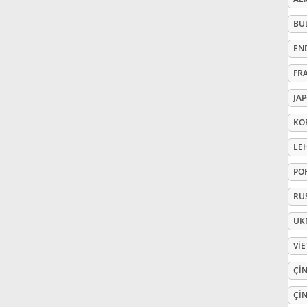
BU
Русский
EN
Svenska
FR
JA
Tiếng Việt
KO
LE
Türkçe
PO
RU
Українська
UK
VI
简体中文
ÇIN
繁體中文
ÇIN