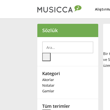
Alıştırm
Bahasa Indonesia
Sözlük
Български
Bir 
Dansk
ve S
üzer
Kategori
Deutsch
Akorlar
Notalar
English
Gamlar
Español
Tüm terimler