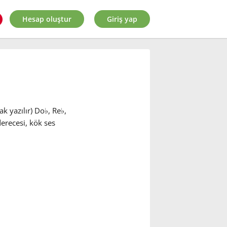
Hesap oluştur
Giriş yap
k yazılır) Do
♭
, Re
♭
,
recesi, kök ses