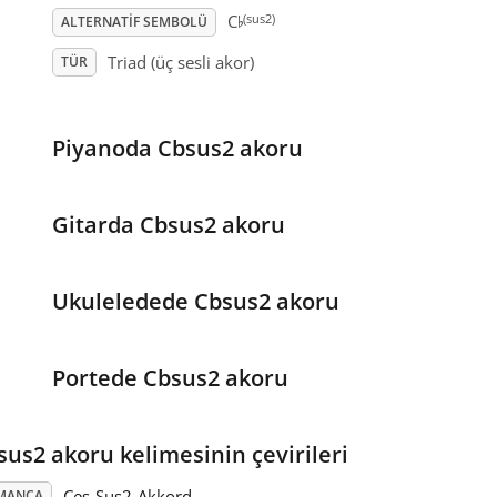
♭
(sus2)
C
ALTERNATIF SEMBOLÜ
Triad (üç sesli akor)
TÜR
Piyanoda Cbsus2 akoru
Gitarda Cbsus2 akoru
Ukuleledede Cbsus2 akoru
Portede Cbsus2 akoru
sus2 akoru kelimesinin çevirileri
Ces-Sus2-Akkord
MANCA