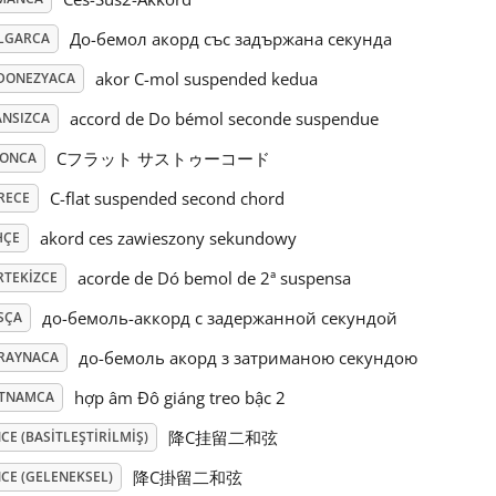
До-бемол акорд със задържана секунда
LGARCA
akor C-mol suspended kedua
DONEZYACA
accord de Do bémol seconde suspendue
ANSIZCA
Cフラット サストゥーコード
PONCA
C-flat suspended second chord
RECE
akord ces zawieszony sekundowy
HÇE
acorde de Dó bemol de 2ª suspensa
RTEKIZCE
до-бемоль-аккорд с задержанной секундой
SÇA
до-бемоль акорд з затриманою секундою
RAYNACA
hợp âm Đô giáng treo bậc 2
ETNAMCA
降C挂留二和弦
CE (BASITLEŞTIRILMIŞ)
降C掛留二和弦
CE (GELENEKSEL)