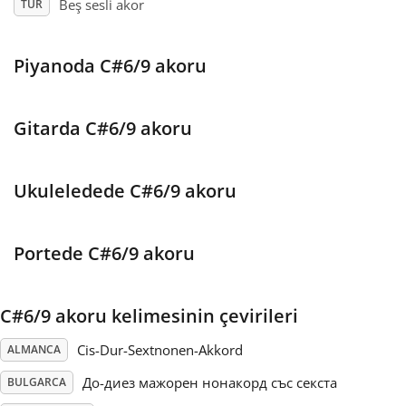
Beş sesli akor
TÜR
Français
Piyanoda C#6/9 akoru
한국어
Gitarda C#6/9 akoru
हिन्दी
Ukuleledede C#6/9 akoru
Italiano
Portede C#6/9 akoru
日本語
C#6/9 akoru kelimesinin çevirileri
Polski
Cis-Dur-Sextnonen-Akkord
ALMANCA
До-диез мажорен нонакорд със секста
BULGARCA
Português