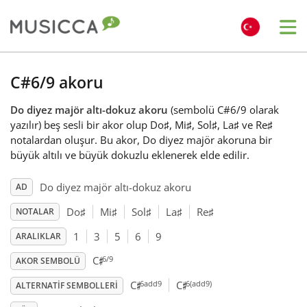
Me
Bahasa Indonesia
C#6/9 akoru
Do diyez majör altı-dokuz akoru
(sembolü C#6/9 olarak
Български
yazılır) beş sesli bir akor olup Do
♯
, Mi
♯
, Sol
♯
, La
♯
ve Re
♯
notalardan oluşur. Bu akor, Do diyez majör akoruna bir
büyük altılı ve büyük dokuzlu eklenerek elde edilir.
Dansk
Do diyez majör altı-dokuz akoru
AD
Deutsch
Do
♯
Mi
♯
Sol
♯
La
♯
Re
♯
NOTALAR
1
3
5
6
9
ARALIKLAR
♯
English
6/9
C
AKOR SEMBOLÜ
♯
♯
6add9
6(add9)
C
C
ALTERNATIF SEMBOLLERI
Español