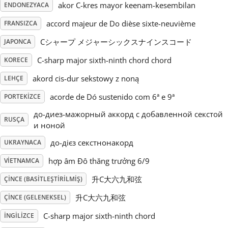
akor C-kres mayor keenam-kesembilan
ENDONEZYACA
Русский
accord majeur de Do dièse sixte-neuvième
FRANSIZCA
Cシャープ メジャーシックスナインスコード
JAPONCA
Svenska
C-sharp major sixth-ninth chord chord
KORECE
akord cis-dur sekstowy z noną
LEHÇE
Tiếng Việt
acorde de Dó sustenido com 6ª e 9ª
PORTEKIZCE
до-диез-мажорный аккорд с добавленной секстой
Türkçe
RUSÇA
и ноной
до-дієз секстнонакорд
UKRAYNACA
Українська
hợp âm Đô thăng trưởng 6/9
VIETNAMCA
升C大六九和弦
ÇINCE (BASITLEŞTIRILMIŞ)
简体中文
升C大六九和弦
ÇINCE (GELENEKSEL)
C-sharp major sixth-ninth chord
繁體中文
İNGILIZCE