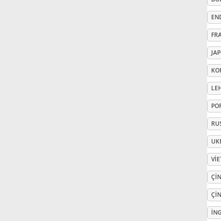
EN
Русский
FR
Svenska
JA
KO
Tiếng Việt
LE
PO
Türkçe
RU
UK
Українська
VI
ÇIN
简体中文
ÇIN
繁體中文
İNG