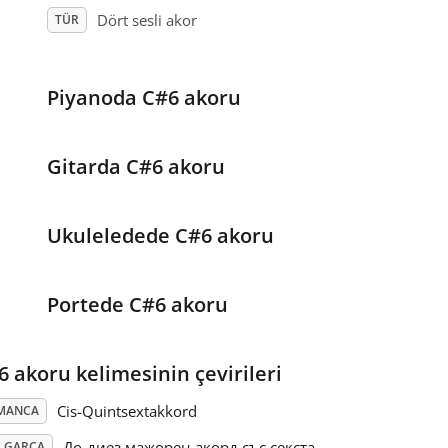
Dört sesli akor
TÜR
Piyanoda C#6 akoru
Gitarda C#6 akoru
Ukuleledede C#6 akoru
Portede C#6 akoru
6 akoru kelimesinin çevirileri
Cis-Quintsextakkord
MANCA
До-диез мажорен акорд със секста
LGARCA