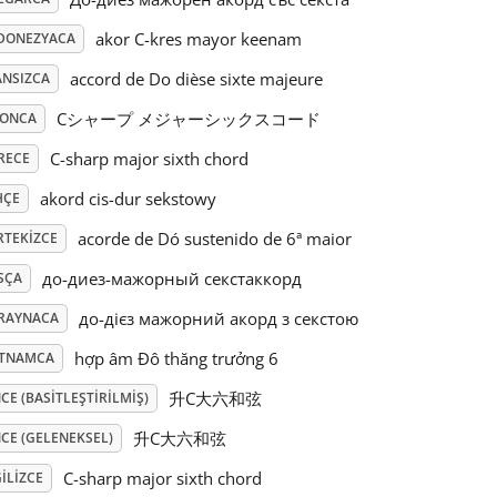
akor C-kres mayor keenam
DONEZYACA
accord de Do dièse sixte majeure
ANSIZCA
Cシャープ メジャーシックスコード
PONCA
C-sharp major sixth chord
RECE
akord cis-dur sekstowy
HÇE
acorde de Dó sustenido de 6ª maior
RTEKIZCE
до-диез-мажорный секстаккорд
SÇA
до-дієз мажорний акорд з секстою
RAYNACA
hợp âm Đô thăng trưởng 6
ETNAMCA
升C大六和弦
CE (BASITLEŞTIRILMIŞ)
升C大六和弦
CE (GELENEKSEL)
C-sharp major sixth chord
ILIZCE