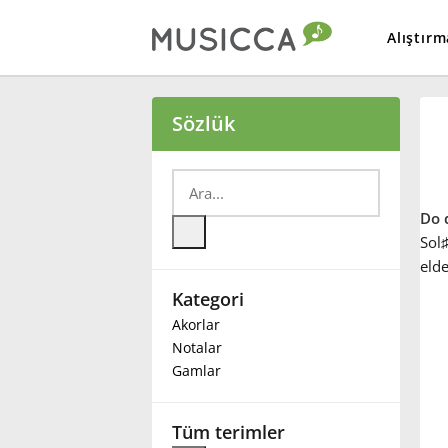
Alıştırm
Bahasa Indonesia
Sözlük
Български
Do d
Dansk
Sol
elde
Kategori
Deutsch
Akorlar
Notalar
English
Gamlar
Español
Tüm terimler