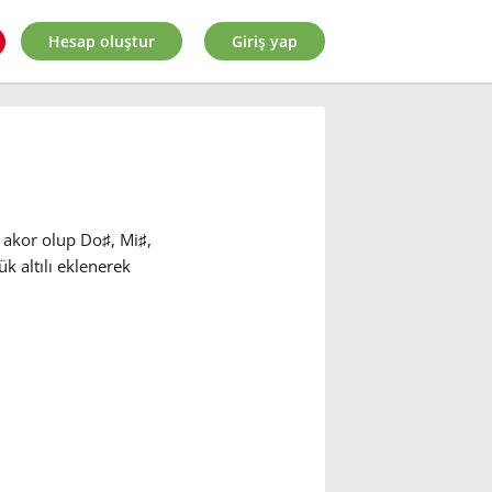
Hesap oluştur
Giriş yap
r akor olup Do
♯
, Mi
♯
,
 altılı eklenerek