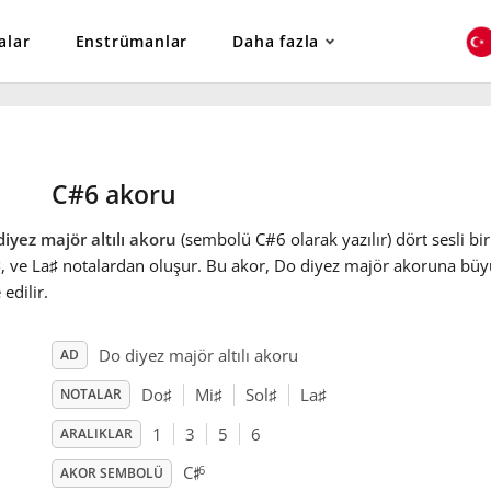
alar
Enstrümanlar
Daha fazla
C#6 akoru
iyez majör altılı akoru
(sembolü C#6 olarak yazılır) dört sesli bi
♯
, ve La
♯
notalardan oluşur. Bu akor, Do diyez majör akoruna büyük
 edilir.
Do diyez majör altılı akoru
AD
Do
♯
Mi
♯
Sol
♯
La
♯
NOTALAR
1
3
5
6
ARALIKLAR
♯
6
C
AKOR SEMBOLÜ