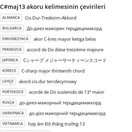
C#maj13 akoru kelimesinin çevirileri
Русский
Cis-Dur-Tredezim-Akkord
ALMANCA
До-диез мажорен терцдецимакорд
BULGARCA
Svenska
akor C-kres mayor ketiga belas
ENDONEZYACA
accord de Do dièse treizième majeure
Tiếng Việt
FRANSIZCA
Cシャープ メジャーサーティーンスコード
JAPONCA
Türkçe
C-sharp major thirteenth chord
KORECE
akord cis-dur tercdecymowy
LEHÇE
Українська
acorde de Dó sustenido de 13ª maior
PORTEKIZCE
до-диез-мажорный терцдецимаккорд
RUSÇA
简体中文
до-дієз мажорний терцдецимакорд
UKRAYNACA
hợp âm Đô thăng trưởng 13
VIETNAMCA
繁體中文