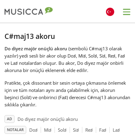
Me
Bahasa Indonesia
C#maj13 akoru
Do diyez majör onüçlü akoru
(sembolü C#maj13 olarak
Български
yazılır) yedi sesli bir akor olup Do
♯
, Mi
♯
, Sol
♯
, Si
♯
, Re
♯
, Fa
♯
ve La
♯
notalardan oluşur. Bu akor, Do diyez majör onbirli
Dansk
akoruna bir onüçlü eklenerek elde edilir.
Pratikte, çok dissonant bir sesin ortaya çıkmasına önlemek
Deutsch
için ve tüm notaları aynı anda çalabilmek için, akorun
beşinci (Sol
♯
) ve onbirinci (Fa
♯
) derecesi C#maj13 akorundan
sıklıkla çıkarılır.
English
Do diyez majör onüçlü akoru
AD
Español
Do
♯
Mi
♯
Sol
♯
Si
♯
Re
♯
Fa
♯
La
♯
NOTALAR