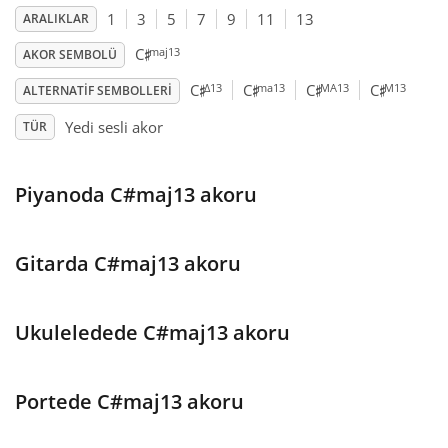
1
3
5
7
9
11
13
ARALIKLAR
♯
Français
maj13
C
AKOR SEMBOLÜ
♯
♯
♯
♯
Δ13
ma13
MA13
M13
C
C
C
C
ALTERNATIF SEMBOLLERI
한국어
Yedi sesli akor
TÜR
हिन्दी
Piyanoda C#maj13 akoru
Italiano
Gitarda C#maj13 akoru
日本語
Ukuleledede C#maj13 akoru
Polski
Portede C#maj13 akoru
Português