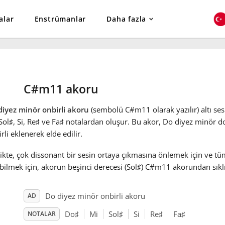
alar
Enstrümanlar
Daha fazla
C#m11 akoru
diyez minör onbirli akoru
(sembolü C#m11 olarak yazılır) altı ses
Sol
♯
, Si, Re
♯
ve Fa
♯
notalardan oluşur. Bu akor, Do diyez minör d
rli eklenerek elde edilir.
ikte, çok dissonant bir sesin ortaya çıkmasına önlemek için ve tü
bilmek için, akorun beşinci derecesi (Sol
♯
) C#m11 akorundan sıklık
Do diyez minör onbirli akoru
AD
Do
♯
Mi
Sol
♯
Si
Re
♯
Fa
♯
NOTALAR