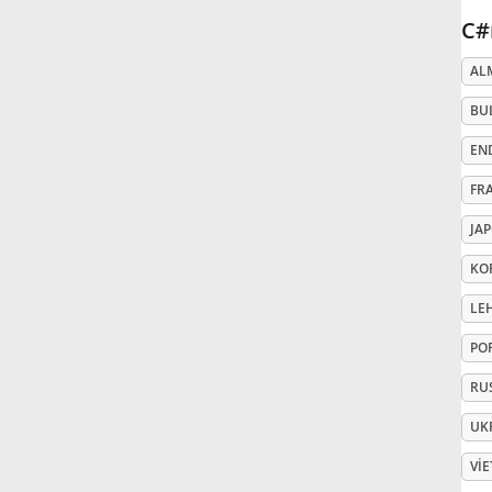
C#
Русский
AL
BU
Svenska
EN
Tiếng Việt
FR
JA
Türkçe
KO
LE
Українська
PO
RU
简体中文
UK
繁體中文
VI