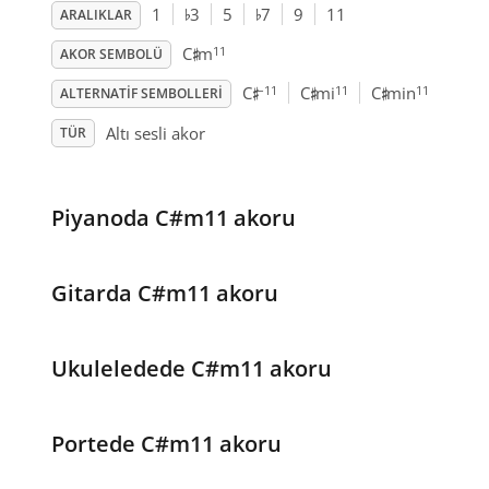
♭
♭
1
3
5
7
9
11
ARALIKLAR
♯
11
C
m
AKOR SEMBOLÜ
♯
♯
♯
–11
11
11
C
C
mi
C
min
ALTERNATIF SEMBOLLERI
Altı sesli akor
TÜR
Piyanoda C#m11 akoru
Gitarda C#m11 akoru
Ukuleledede C#m11 akoru
Portede C#m11 akoru