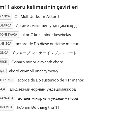
m11 akoru kelimesinin çevirileri
Cis-Moll-Undezim-Akkord
MANCA
До-диез минорен ундецимакорд
LGARCA
akor C-kres minor kesebelas
DONEZYACA
accord de Do dièse onzième mineure
ANSIZCA
Cシャープ マイナーイレブンスコード
PONCA
C-sharp minor eleventh chord
RECE
akord cis-moll undecymowy
HÇE
acorde de Dó sustenido de 11ª menor
RTEKIZCE
до-диез-минорный ундецимаккорд
SÇA
до-дієз мінорний ундецимакорд
RAYNACA
hợp âm Đô thăng thứ 11
ETNAMCA