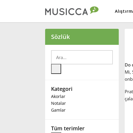
Alıştırm
Bahasa Indonesia
Sözlük
Български
Do 
Dansk
Mi, 
onbi
Kategori
Deutsch
Prat
Akorlar
çala
Notalar
English
Gamlar
Español
Tüm terimler