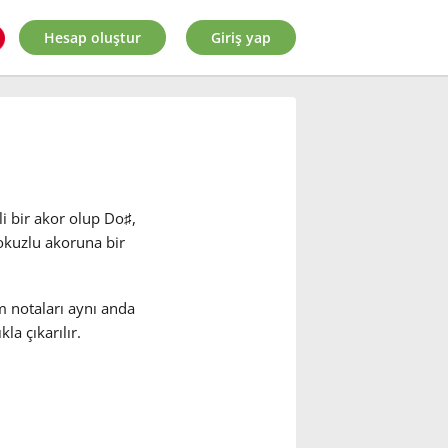
Hesap oluştur
Giriş yap
li bir akor olup Do
♯
,
okuzlu akoruna bir
m notaları aynı anda
la çıkarılır.