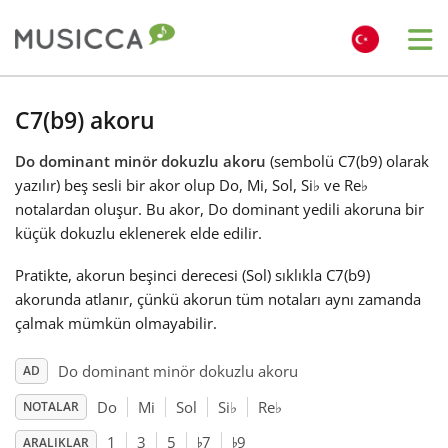
Me
Bahasa Indonesia
C7(b9) akoru
Do dominant minör dokuzlu akoru
(sembolü C7(b9) olarak
Български
yazılır) beş sesli bir akor olup Do, Mi, Sol, Si
♭
ve Re
♭
notalardan oluşur. Bu akor, Do dominant yedili akoruna bir
Dansk
küçük dokuzlu eklenerek elde edilir.
Pratikte, akorun beşinci derecesi (Sol) sıklıkla C7(b9)
Deutsch
akorunda atlanır, çünkü akorun tüm notaları aynı zamanda
çalmak mümkün olmayabilir.
English
Do dominant minör dokuzlu akoru
AD
Do
Mi
Sol
Si
♭
Re
♭
NOTALAR
♭
♭
Español
1
3
5
7
9
ARALIKLAR