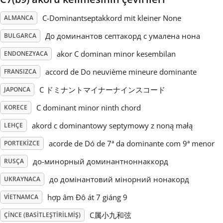
C-Dominantseptakkord mit kleiner None
ALMANCA
Русский
До доминантов септакорд с умалена нона
BULGARCA
Svenska
akor C dominan minor kesembilan
ENDONEZYACA
accord de Do neuvième mineure dominante
FRANSIZCA
Tiếng Việt
C ドミナントマイナーナインスコード
JAPONCA
C dominant minor ninth chord
KORECE
Türkçe
akord c dominantowy septymowy z noną małą
LEHÇE
acorde de Dó de 7ª da dominante com 9ª menor
PORTEKIZCE
Українська
до-минорный доминантноннаккорд
RUSÇA
до домінантовий мінорний нонакорд
简体中文
UKRAYNACA
hợp âm Đô át 7 giáng 9
VIETNAMCA
繁體中文
C属小九和弦
ÇINCE (BASITLEŞTIRILMIŞ)