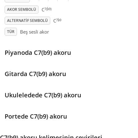
♭
7(
9)
C
AKOR SEMBOLÜ
♭
Français
7
9
C
ALTERNATIF SEMBOLÜ
Beş sesli akor
TÜR
한국어
Piyanoda C7(b9) akoru
हिन्दी
Italiano
Gitarda C7(b9) akoru
日本語
Ukuleledede C7(b9) akoru
Polski
Portede C7(b9) akoru
Português
C7(b9) akoru kelimesinin çevirileri