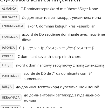
C-Dominantseptakkord mit übermäßiger None
ALMANCA
Русский
До доминантов септакорд с увеличена нона
BULGARCA
Svenska
akor C dominan ketujuh kres kesembilan
ENDONEZYACA
accord de Do septième dominante avec neuvième
FRANSIZCA
dièse
Tiếng Việt
C ドミナントセブンスシャープナインスコード
JAPONCA
Türkçe
C dominant seventh sharp ninth chord
KORECE
akord c dominantowy septymowy z noną zwiększoną
LEHÇE
Українська
acorde de Dó de 7ª da dominante com 9ª
PORTEKIZCE
aumentada
до-доминантсептаккорд с увеличенной ноной
简体中文
RUSÇA
до домінантовий септакорд з підвищеною
UKRAYNACA
ноною
繁體中文