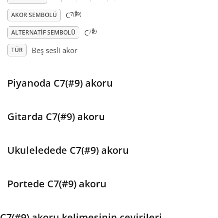
♯
7(
9)
C
AKOR SEMBOLÜ
♯
Français
7
9
C
ALTERNATIF SEMBOLÜ
Beş sesli akor
TÜR
한국어
Piyanoda C7(#9) akoru
हिन्दी
Italiano
Gitarda C7(#9) akoru
日本語
Ukuleledede C7(#9) akoru
Polski
Portede C7(#9) akoru
Português
C7(#9) akoru kelimesinin çevirileri