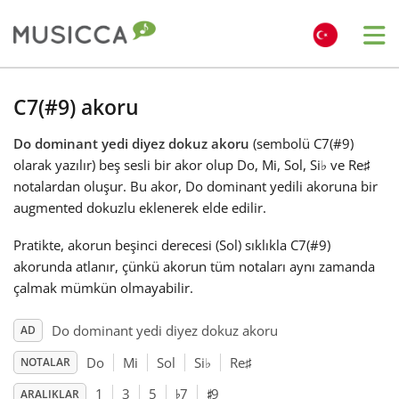
Me
Bahasa Indonesia
C7(#9) akoru
Do dominant yedi diyez dokuz akoru
(sembolü C7(#9)
Български
olarak yazılır) beş sesli bir akor olup Do, Mi, Sol, Si
♭
ve Re
♯
notalardan oluşur. Bu akor, Do dominant yedili akoruna bir
Dansk
augmented dokuzlu eklenerek elde edilir.
Pratikte, akorun beşinci derecesi (Sol) sıklıkla C7(#9)
Deutsch
akorunda atlanır, çünkü akorun tüm notaları aynı zamanda
çalmak mümkün olmayabilir.
English
Do dominant yedi diyez dokuz akoru
AD
Do
Mi
Sol
Si
♭
Re
♯
NOTALAR
♯
♭
Español
1
3
5
7
9
ARALIKLAR