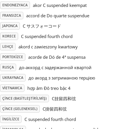
akor C suspended keempat
ENDONEZYACA
Русский
accord de Do quarte suspendue
FRANSIZCA
C サスフォーコード
JAPONCA
Svenska
C suspended fourth chord
KORECE
akord c zawieszony kwartowy
LEHÇE
Tiếng Việt
acorde de Dó de 4ª suspensa
PORTEKIZCE
Türkçe
до-аккорд с задержанной квартой
RUSÇA
до акорд з затриманою терцією
UKRAYNACA
Українська
hợp âm Đô treo bậc 4
VIETNAMCA
C挂留四和弦
ÇINCE (BASITLEŞTIRILMIŞ)
简体中文
C掛留四和弦
ÇINCE (GELENEKSEL)
C suspended fourth chord
İNGILIZCE
繁體中文