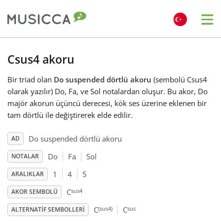
Me
Bahasa Indonesia
Csus4 akoru
Bir triad olan
Do suspended dörtlü akoru
(sembolü Csus4
Български
olarak yazılır) Do, Fa, ve Sol notalardan oluşur. Bu akor, Do
majör akorun üçüncü derecesi, kök ses üzerine eklenen bir
Dansk
tam dörtlü ile değiştirerek elde edilir.
Do suspended dörtlü akoru
AD
Deutsch
Do
Fa
Sol
NOTALAR
1
4
5
ARALIKLAR
English
sus4
C
AKOR SEMBOLÜ
(sus4)
sus
Español
C
C
ALTERNATIF SEMBOLLERI