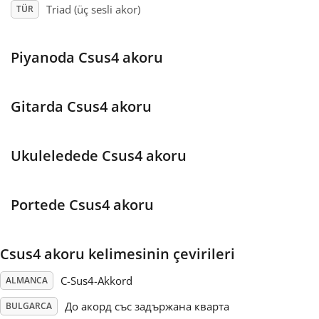
Triad (üç sesli akor)
TÜR
Français
Piyanoda Csus4 akoru
한국어
Gitarda Csus4 akoru
हिन्दी
Ukuleledede Csus4 akoru
Italiano
Portede Csus4 akoru
日本語
Csus4 akoru kelimesinin çevirileri
Polski
C-Sus4-Akkord
ALMANCA
Português
До акорд със задържана кварта
BULGARCA