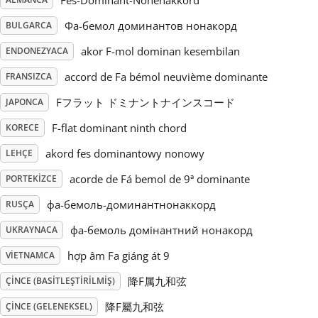
Fes-Dominant-Nonenakkord
Фа-бемол доминантов нонакорд
BULGARCA
Русский
akor F-mol dominan kesembilan
ENDONEZYACA
Svenska
accord de Fa bémol neuvième dominante
FRANSIZCA
Fフラット ドミナントナインスコード
JAPONCA
Tiếng Việt
F-flat dominant ninth chord
KORECE
akord fes dominantowy nonowy
LEHÇE
Türkçe
acorde de Fá bemol de 9ª dominante
PORTEKIZCE
фа-бемоль-доминантнонаккорд
RUSÇA
Українська
фа-бемоль домінантний нонакорд
UKRAYNACA
hợp âm Fa giáng át 9
简体中文
VIETNAMCA
降F属九和弦
ÇINCE (BASITLEŞTIRILMIŞ)
繁體中文
降F屬九和弦
ÇINCE (GELENEKSEL)