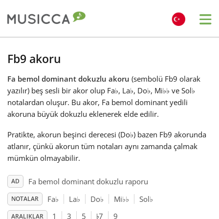
Me
Bahasa Indonesia
Fb9 akoru
Fa bemol dominant dokuzlu akoru
(sembolü Fb9 olarak
Български
yazılır) beş sesli bir akor olup Fa
♭
, La
♭
, Do
♭
, Mi
♭
♭
ve Sol
♭
notalardan oluşur. Bu akor, Fa bemol dominant yedili
Dansk
akoruna büyük dokuzlu eklenerek elde edilir.
Pratikte, akorun beşinci derecesi (Do
♭
) bazen Fb9 akorunda
Deutsch
atlanır, çünkü akorun tüm notaları aynı zamanda çalmak
mümkün olmayabilir.
English
Fa bemol dominant dokuzlu raporu
AD
Fa
♭
La
♭
Do
♭
Mi
♭
♭
Sol
♭
NOTALAR
♭
Español
1
3
5
7
9
ARALIKLAR