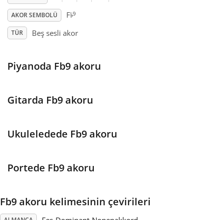
♭
9
F
AKOR SEMBOLÜ
Français
Beş sesli akor
TÜR
한국어
Piyanoda Fb9 akoru
हिन्दी
Gitarda Fb9 akoru
Italiano
Ukuleledede Fb9 akoru
日本語
Portede Fb9 akoru
Polski
Fb9 akoru kelimesinin çevirileri
Português
ALMANCA