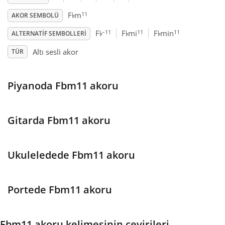
♭
11
F
m
AKOR SEMBOLÜ
Français
♭
♭
♭
–11
11
11
F
F
mi
F
min
ALTERNATIF SEMBOLLERI
Altı sesli akor
TÜR
한국어
Piyanoda Fbm11 akoru
हिन्दी
Italiano
Gitarda Fbm11 akoru
日本語
Ukuleledede Fbm11 akoru
Polski
Portede Fbm11 akoru
Português
Fbm11 akoru kelimesinin çevirileri