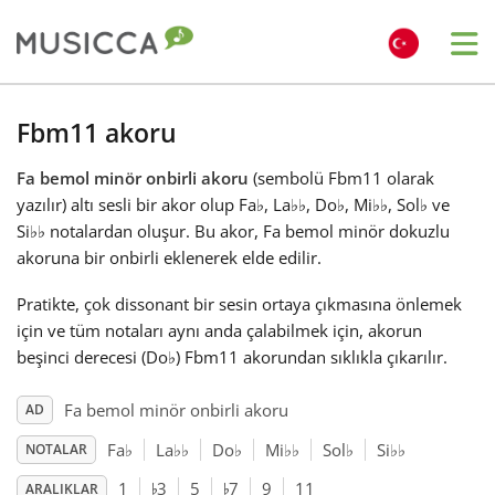
Me
Bahasa Indonesia
Fbm11 akoru
Fa bemol minör onbirli akoru
(sembolü Fbm11 olarak
Български
yazılır) altı sesli bir akor olup Fa
♭
, La
♭
♭
, Do
♭
, Mi
♭
♭
, Sol
♭
ve
Si
♭
♭
notalardan oluşur. Bu akor, Fa bemol minör dokuzlu
Dansk
akoruna bir onbirli eklenerek elde edilir.
Pratikte, çok dissonant bir sesin ortaya çıkmasına önlemek
Deutsch
için ve tüm notaları aynı anda çalabilmek için, akorun
beşinci derecesi (Do
♭
) Fbm11 akorundan sıklıkla çıkarılır.
English
Fa bemol minör onbirli akoru
AD
Fa
♭
La
♭
♭
Do
♭
Mi
♭
♭
Sol
♭
Si
♭
♭
NOTALAR
♭
♭
Español
1
3
5
7
9
11
ARALIKLAR