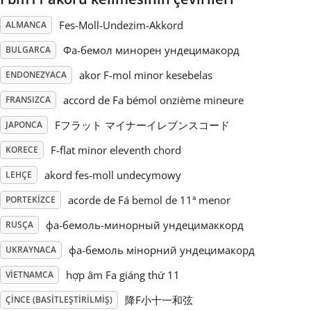
Fes-Moll-Undezim-Akkord
ALMANCA
Русский
Фа-бемол минорен ундецимакорд
BULGARCA
Svenska
akor F-mol minor kesebelas
ENDONEZYACA
accord de Fa bémol onzième mineure
FRANSIZCA
Tiếng Việt
Fフラット マイナーイレブンスコード
JAPONCA
F-flat minor eleventh chord
KORECE
Türkçe
akord fes-moll undecymowy
LEHÇE
acorde de Fá bemol de 11ª menor
PORTEKIZCE
Українська
фа-бемоль-минорный ундецимаккорд
RUSÇA
фа-бемоль мінорний ундецимакорд
简体中文
UKRAYNACA
hợp âm Fa giáng thứ 11
VIETNAMCA
繁體中文
降F小十一和弦
ÇINCE (BASITLEŞTIRILMIŞ)