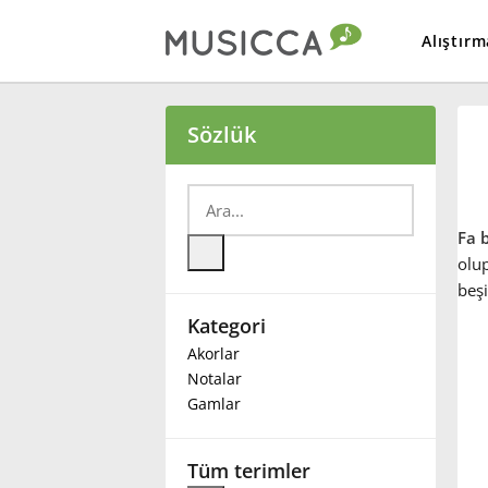
Alıştırm
Bahasa Indonesia
Sözlük
Български
Fa b
Dansk
olu
beşi
Kategori
Deutsch
Akorlar
Notalar
English
Gamlar
Español
Tüm terimler