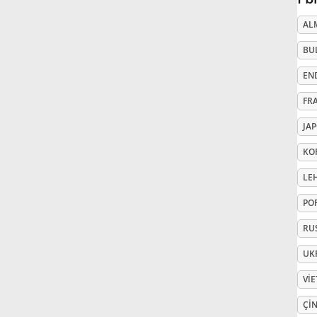
AL
Русский
BU
Svenska
EN
FR
Tiếng Việt
JA
KO
Türkçe
LE
PO
Українська
RU
UK
简体中文
VI
繁體中文
ÇIN