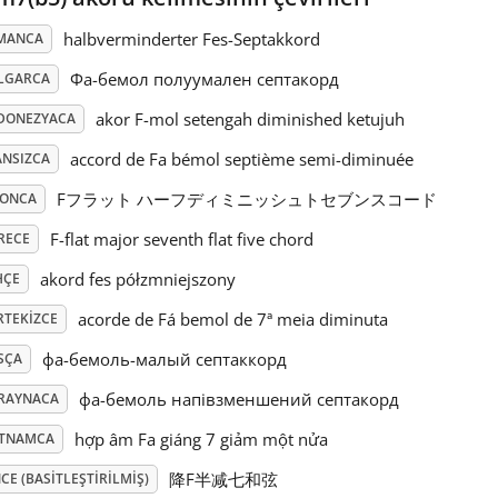
halbverminderter Fes-Septakkord
MANCA
Фа-бемол полуумален септакорд
LGARCA
akor F-mol setengah diminished ketujuh
DONEZYACA
accord de Fa bémol septième semi-diminuée
ANSIZCA
Fフラット ハーフディミニッシュトセブンスコード
PONCA
F-flat major seventh flat five chord
RECE
akord fes półzmniejszony
HÇE
acorde de Fá bemol de 7ª meia diminuta
RTEKIZCE
фа-бемоль-малый септаккорд
SÇA
фа-бемоль напівзменшений септакорд
RAYNACA
hợp âm Fa giáng 7 giảm một nửa
ETNAMCA
降F半减七和弦
CE (BASITLEŞTIRILMIŞ)