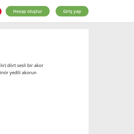
Hesap oluştur
Giriş yap
r) dört sesli bir akor
nör yedili akorun