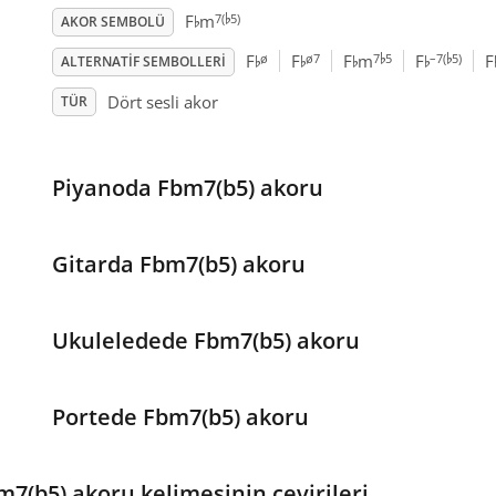
♭
♭
7(
5)
F
m
AKOR SEMBOLÜ
♭
♭
♭
♭
♭
♭
ø
ø7
7
5
–7(
5)
F
F
F
m
F
F
ALTERNATIF SEMBOLLERI
Dört sesli akor
TÜR
Piyanoda Fbm7(b5) akoru
Gitarda Fbm7(b5) akoru
Ukuleledede Fbm7(b5) akoru
Portede Fbm7(b5) akoru
m7(b5) akoru kelimesinin çevirileri