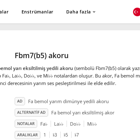
alar
Enstrümanlar
Daha fazla
Fbm7(b5) akoru
emol yarı eksiltilmiş yedili akoru
(sembolü Fbm7(b5) olarak yazılı
p Fa
♭
, La
♭
♭
, Do
♭
♭
, ve Mi
♭
♭
notalardan oluşur. Bu akor, Fa bemol mi
nci derecesinin yarım ses pesleştirilmesi ile elde edilir.
Fa bemol yarım dimünye yedili akoru
AD
Fa bemol yarı eksiltilmiş akor
ALTERNATIF AD
Fa
♭
La
♭
♭
Do
♭
♭
Mi
♭
♭
NOTALAR
♭
♭
♭
1
3
5
7
ARALIKLAR