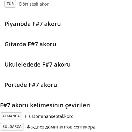
Dört sesli akor
TÜR
Français
Piyanoda F#7 akoru
한국어
Gitarda F#7 akoru
हिन्दी
Ukuleledede F#7 akoru
Italiano
Portede F#7 akoru
日本語
F#7 akoru kelimesinin çevirileri
Polski
Fis-Dominanseptakkord
ALMANCA
Português
Фа-диез доминантов септакорд
BULGARCA