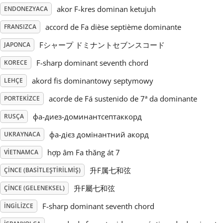
akor F-kres dominan ketujuh
ENDONEZYACA
Русский
accord de Fa dièse septième dominante
FRANSIZCA
Fシャープ ドミナントセブンスコード
JAPONCA
Svenska
F-sharp dominant seventh chord
KORECE
akord fis dominantowy septymowy
LEHÇE
Tiếng Việt
acorde de Fá sustenido de 7ª da dominante
PORTEKIZCE
Türkçe
фа-диез-доминантсептаккорд
RUSÇA
фа-дієз домінантний акорд
UKRAYNACA
Українська
hợp âm Fa thăng át 7
VIETNAMCA
升F属七和弦
ÇINCE (BASITLEŞTIRILMIŞ)
简体中文
升F屬七和弦
ÇINCE (GELENEKSEL)
F-sharp dominant seventh chord
İNGILIZCE
繁體中文