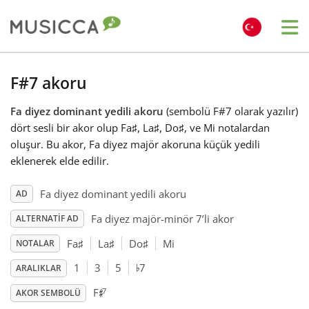
Me
Bahasa Indonesia
F#7 akoru
Fa diyez dominant yedili akoru
(sembolü F#7 olarak yazılır)
Български
dört sesli bir akor olup Fa
♯
, La
♯
, Do
♯
, ve Mi notalardan
oluşur. Bu akor, Fa diyez majör akoruna küçük yedili
Dansk
eklenerek elde edilir.
Fa diyez dominant yedili akoru
AD
Deutsch
Fa diyez majör-minör 7’li akor
ALTERNATIF AD
Fa
♯
La
♯
Do
♯
Mi
NOTALAR
English
♭
1
3
5
7
ARALIKLAR
♯
7
F
Español
AKOR SEMBOLÜ