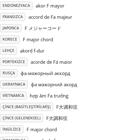
akor F mayor
ENDONEZYACA
Русский
accord de Fa majeur
FRANSIZCA
F メジャーコード
JAPONCA
Svenska
F major chord
KORECE
akord f-dur
LEHÇE
Tiếng Việt
acorde de Fá maior
PORTEKIZCE
Türkçe
фа-мажорный аккорд
RUSÇA
фа мажорний акорд
UKRAYNACA
Українська
hợp âm Fa trưởng
VIETNAMCA
F大调和弦
ÇINCE (BASITLEŞTIRILMIŞ)
简体中文
F大調和弦
ÇINCE (GELENEKSEL)
F major chord
İNGILIZCE
繁體中文