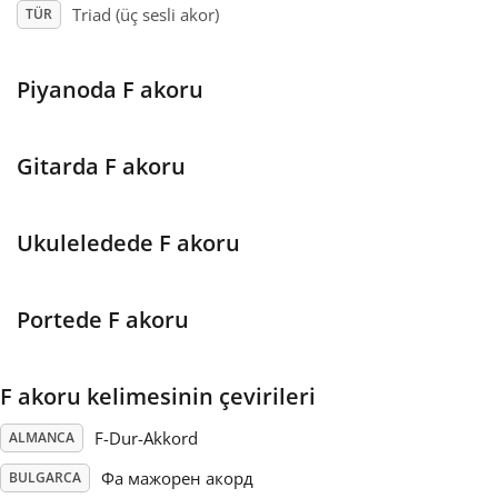
Triad (üç sesli akor)
TÜR
Français
Piyanoda F akoru
한국어
Gitarda F akoru
हिन्दी
Ukuleledede F akoru
Italiano
Portede F akoru
日本語
F akoru kelimesinin çevirileri
Polski
F-Dur-Akkord
ALMANCA
Português
Фа мажорен акорд
BULGARCA