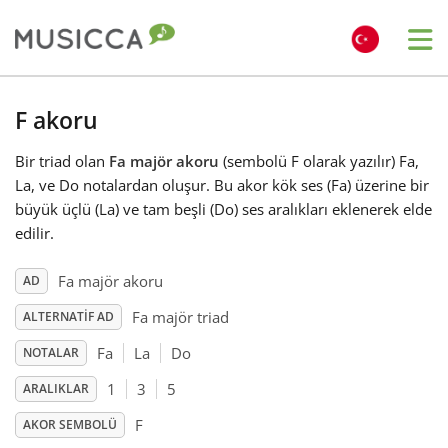
Me
Bahasa Indonesia
F akoru
Bir triad olan
Fa majör akoru
(sembolü F olarak yazılır) Fa,
Български
La, ve Do notalardan oluşur. Bu akor kök ses (Fa) üzerine bir
büyük üçlü (La) ve tam beşli (Do) ses aralıkları eklenerek elde
Dansk
edilir.
Fa majör akoru
AD
Deutsch
Fa majör triad
ALTERNATIF AD
Fa
La
Do
NOTALAR
English
1
3
5
ARALIKLAR
Español
F
AKOR SEMBOLÜ