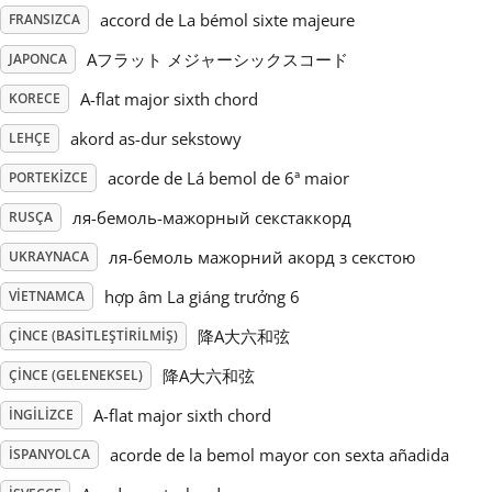
accord de La bémol sixte majeure
FRANSIZCA
Русский
Aフラット メジャーシックスコード
JAPONCA
A-flat major sixth chord
KORECE
Svenska
akord as-dur sekstowy
LEHÇE
acorde de Lá bemol de 6ª maior
PORTEKIZCE
Tiếng Việt
ля-бемоль-мажорный секстаккорд
RUSÇA
Türkçe
ля-бемоль мажорний акорд з секстою
UKRAYNACA
hợp âm La giáng trưởng 6
VIETNAMCA
Українська
降A大六和弦
ÇINCE (BASITLEŞTIRILMIŞ)
降A大六和弦
ÇINCE (GELENEKSEL)
简体中文
A-flat major sixth chord
İNGILIZCE
acorde de la bemol mayor con sexta añadida
İSPANYOLCA
繁體中文