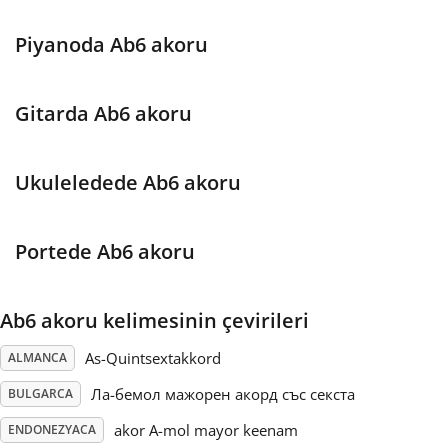
Français
Piyanoda Ab6 akoru
한국어
Gitarda Ab6 akoru
हिन्दी
Ukuleledede Ab6 akoru
Italiano
Portede Ab6 akoru
日本語
Ab6 akoru kelimesinin çevirileri
As-Quintsextakkord
ALMANCA
Polski
Ла-бемол мажорен акорд със секста
BULGARCA
Português
akor A-mol mayor keenam
ENDONEZYACA