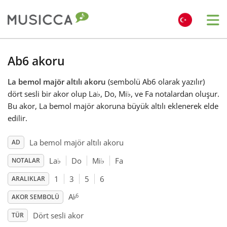
Me
Bahasa Indonesia
Ab6 akoru
La bemol majör altılı akoru
(sembolü Ab6 olarak yazılır)
Български
dört sesli bir akor olup La
♭
, Do, Mi
♭
, ve Fa notalardan oluşur.
Bu akor, La bemol majör akoruna büyük altılı eklenerek elde
Dansk
edilir.
La bemol majör altılı akoru
AD
Deutsch
La
♭
Do
Mi
♭
Fa
NOTALAR
1
3
5
6
ARALIKLAR
English
♭
6
A
AKOR SEMBOLÜ
Español
Dört sesli akor
TÜR