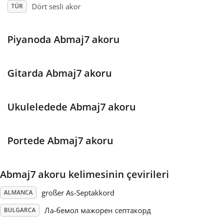
Dört sesli akor
TÜR
Français
Piyanoda Abmaj7 akoru
한국어
Gitarda Abmaj7 akoru
हिन्दी
Ukuleledede Abmaj7 akoru
Italiano
Portede Abmaj7 akoru
日本語
Abmaj7 akoru kelimesinin çevirileri
Polski
großer As-Septakkord
ALMANCA
Português
Ла-бемол мажорен септакорд
BULGARCA