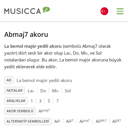
Me
Bahasa Indonesia
Abmaj7 akoru
La bemol majör yedili akoru
(sembolü Abmaj7 olarak
Български
yazılır) dört sesli bir akor olup La
♭
, Do, Mi
♭
, ve Sol
notalardan oluşur. Bu akor, La bemol majör akoruna büyük
Dansk
yedili eklenerek elde edilir.
La bemol majör yedili akoru
AD
Deutsch
La
♭
Do
Mi
♭
Sol
NOTALAR
1
3
5
7
ARALIKLAR
English
♭
maj7
A
AKOR SEMBOLÜ
♭
♭
♭
♭
♭
Δ
Δ7
ma7
MA7
M7
A
A
A
A
A
Español
ALTERNATIF SEMBOLLERI