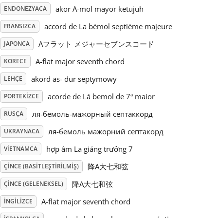
akor A-mol mayor ketujuh
ENDONEZYACA
Русский
accord de La bémol septième majeure
FRANSIZCA
Aフラット メジャーセブンスコード
JAPONCA
Svenska
A-flat major seventh chord
KORECE
akord as- dur septymowy
LEHÇE
Tiếng Việt
acorde de Lá bemol de 7ª maior
PORTEKIZCE
Türkçe
ля-бемоль-мажорный септаккорд
RUSÇA
ля-бемоль мажорний септакорд
UKRAYNACA
Українська
hợp âm La giáng trưởng 7
VIETNAMCA
降A大七和弦
ÇINCE (BASITLEŞTIRILMIŞ)
简体中文
降A大七和弦
ÇINCE (GELENEKSEL)
A-flat major seventh chord
İNGILIZCE
繁體中文