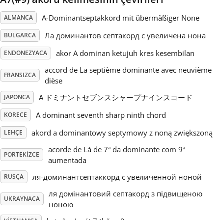
A-Dominantseptakkord mit übermäßiger None
ALMANCA
Русский
Ла доминантов септакорд с увеличена нона
BULGARCA
Svenska
akor A dominan ketujuh kres kesembilan
ENDONEZYACA
accord de La septième dominante avec neuvième
FRANSIZCA
dièse
Tiếng Việt
A ドミナントセブンスシャープナインスコード
JAPONCA
Türkçe
A dominant seventh sharp ninth chord
KORECE
akord a dominantowy septymowy z noną zwiększoną
LEHÇE
Українська
acorde de Lá de 7ª da dominante com 9ª
PORTEKIZCE
aumentada
ля-доминантсептаккорд с увеличенной ноной
简体中文
RUSÇA
ля домінантовий септакорд з підвищеною
UKRAYNACA
ноною
繁體中文