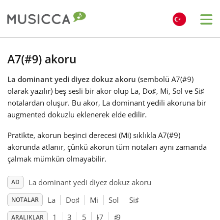
Me
Bahasa Indonesia
A7(#9) akoru
La dominant yedi diyez dokuz akoru
(sembolü A7(#9)
Български
olarak yazılır) beş sesli bir akor olup La, Do
♯
, Mi, Sol ve Si
♯
notalardan oluşur. Bu akor, La dominant yedili akoruna bir
Dansk
augmented dokuzlu eklenerek elde edilir.
Pratikte, akorun beşinci derecesi (Mi) sıklıkla A7(#9)
Deutsch
akorunda atlanır, çünkü akorun tüm notaları aynı zamanda
çalmak mümkün olmayabilir.
English
La dominant yedi diyez dokuz akoru
AD
La
Do
♯
Mi
Sol
Si
♯
NOTALAR
♯
♭
Español
1
3
5
7
9
ARALIKLAR