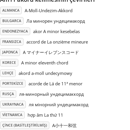
A-Moll-Undezim-Akkord
ALMANCA
Русский
Ла минорен ундецимакорд
BULGARCA
Svenska
akor A minor kesebelas
ENDONEZYACA
accord de La onzième mineure
FRANSIZCA
Tiếng Việt
A マイナーイレブンスコード
JAPONCA
A minor eleventh chord
KORECE
Türkçe
akord a-moll undecymowy
LEHÇE
acorde de Lá de 11ª menor
PORTEKIZCE
Українська
ля-минорный ундецимаккорд
RUSÇA
ля мінорний ундецимакорд
简体中文
UKRAYNACA
hợp âm La thứ 11
VIETNAMCA
繁體中文
A小十一和弦
ÇINCE (BASITLEŞTIRILMIŞ)