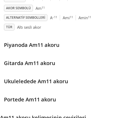
11
Am
AKOR SEMBOLÜ
Français
–11
11
11
A
Ami
Amin
ALTERNATIF SEMBOLLERI
Altı sesli akor
TÜR
한국어
Piyanoda Am11 akoru
हिन्दी
Italiano
Gitarda Am11 akoru
日本語
Ukuleledede Am11 akoru
Polski
Portede Am11 akoru
Português
Am11 akoru kelimesinin çevirileri