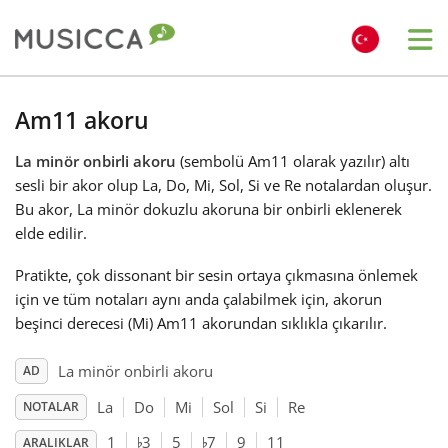
Me
Bahasa Indonesia
Am11 akoru
La minör onbirli akoru
(sembolü Am11 olarak yazılır) altı
Български
sesli bir akor olup La, Do, Mi, Sol, Si ve Re notalardan oluşur.
Bu akor, La minör dokuzlu akoruna bir onbirli eklenerek
Dansk
elde edilir.
Pratikte, çok dissonant bir sesin ortaya çıkmasına önlemek
Deutsch
için ve tüm notaları aynı anda çalabilmek için, akorun
beşinci derecesi (Mi) Am11 akorundan sıklıkla çıkarılır.
English
La minör onbirli akoru
AD
La
Do
Mi
Sol
Si
Re
NOTALAR
♭
♭
Español
1
3
5
7
9
11
ARALIKLAR