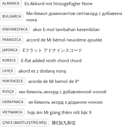
Es-Akkord mit hinzugefügter None
ALMANCA
Русский
Ми-бемол доминантов септакорд с добавена
BULGARCA
нона
akor E-mol tambahan kesembilan
ENDONEZYACA
Svenska
accord de Mi bémol neuvième ajoutée
FRANSIZCA
Tiếng Việt
Eフラット アドナインスコード
JAPONCA
E-flat added ninth chord chord
KORECE
Türkçe
akord es z dodaną noną
LEHÇE
acorde de Mi bemol de 9ª
PORTEKIZCE
Українська
ми-бемоль-аккорд с добавленной ноной
RUSÇA
мі-бемоль акорд з доданою ноною
UKRAYNACA
简体中文
hợp âm Mi giáng thêm nốt bậc 9
VIETNAMCA
繁體中文
降E加九和弦
ÇINCE (BASITLEŞTIRILMIŞ)