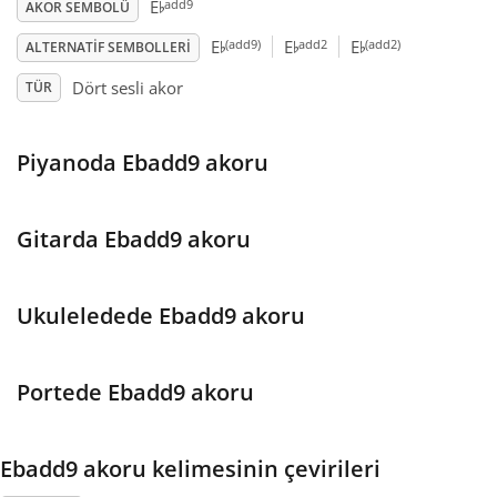
♭
add9
E
AKOR SEMBOLÜ
♭
♭
♭
Français
(add9)
add2
(add2)
E
E
E
ALTERNATIF SEMBOLLERI
Dört sesli akor
TÜR
한국어
Piyanoda Ebadd9 akoru
हिन्दी
Gitarda Ebadd9 akoru
Italiano
Ukuleledede Ebadd9 akoru
日本語
Portede Ebadd9 akoru
Polski
Ebadd9 akoru kelimesinin çevirileri
Português