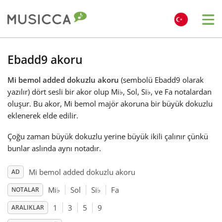
Me
Bahasa Indonesia
Ebadd9 akoru
Mi bemol added dokuzlu akoru
(sembolü Ebadd9 olarak
Български
yazılır) dört sesli bir akor olup Mi
♭
, Sol, Si
♭
, ve Fa notalardan
oluşur. Bu akor, Mi bemol majör akoruna bir büyük dokuzlu
Dansk
eklenerek elde edilir.
Çoğu zaman büyük dokuzlu yerine büyük ikili çalınır çünkü
Deutsch
bunlar aslında aynı notadır.
Mi bemol added dokuzlu akoru
AD
English
Mi
♭
Sol
Si
♭
Fa
NOTALAR
1
3
5
9
ARALIKLAR
Español