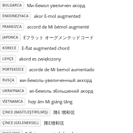
Ми-бемол увеличен акорд
BULGARCA
Русский
akor E-mol augmented
ENDONEZYACA
accord de Mi bémol augmenté
FRANSIZCA
Svenska
Eフラット オーグメンテッドコード
JAPONCA
E-flat augmented chord
KORECE
Tiếng Việt
akord es zwiększony
LEHÇE
Türkçe
acorde de Mi bemol aumentado
PORTEKIZCE
ми-бемоль-увеличенный аккорд
RUSÇA
Українська
мі-бемоль збільшений акорд
UKRAYNACA
hợp âm Mi giáng tăng
VIETNAMCA
简体中文
降E 增和弦
ÇINCE (BASITLEŞTIRILMIŞ)
降E增和弦
ÇINCE (GELENEKSEL)
繁體中文