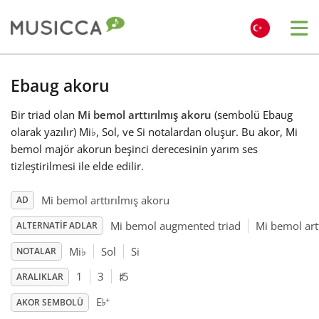
Me
Bahasa Indonesia
Ebaug akoru
Bir triad olan
Mi bemol arttırılmış akoru
(sembolü Ebaug
Български
olarak yazılır) Mi
♭
, Sol, ve Si notalardan oluşur. Bu akor, Mi
bemol majör akorun beşinci derecesinin yarım ses
Dansk
tizleştirilmesi ile elde edilir.
Mi bemol arttırılmış akoru
AD
Deutsch
Mi bemol augmented triad
Mi bemol artt
ALTERNATIF ADLAR
Mi
♭
Sol
Si
NOTALAR
English
♯
1
3
5
ARALIKLAR
♭
+
E
Español
AKOR SEMBOLÜ