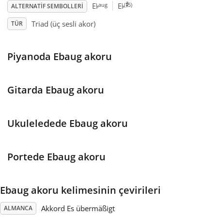
♯
♭
♭
aug
(
5)
E
E
ALTERNATIF SEMBOLLERI
Français
Triad (üç sesli akor)
TÜR
한국어
Piyanoda Ebaug akoru
हिन्दी
Gitarda Ebaug akoru
Italiano
Ukuleledede Ebaug akoru
日本語
Portede Ebaug akoru
Polski
Ebaug akoru kelimesinin çevirileri
Português
Akkord Es übermäßigt
ALMANCA