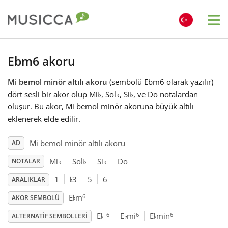
Me
Bahasa Indonesia
Ebm6 akoru
Mi bemol minör altılı akoru
(sembolü Ebm6 olarak yazılır)
Български
dört sesli bir akor olup Mi
♭
, Sol
♭
, Si
♭
, ve Do notalardan
oluşur. Bu akor, Mi bemol minör akoruna büyük altılı
Dansk
eklenerek elde edilir.
Mi bemol minör altılı akoru
AD
Deutsch
Mi
♭
Sol
♭
Si
♭
Do
NOTALAR
♭
1
3
5
6
ARALIKLAR
English
♭
6
E
m
AKOR SEMBOLÜ
♭
♭
♭
–6
6
6
E
E
mi
E
min
Español
ALTERNATIF SEMBOLLERI