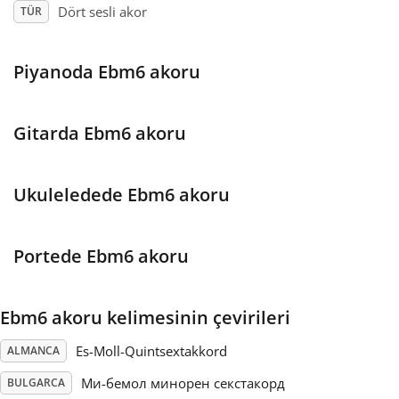
Dört sesli akor
TÜR
Français
Piyanoda Ebm6 akoru
한국어
Gitarda Ebm6 akoru
हिन्दी
Ukuleledede Ebm6 akoru
Italiano
Portede Ebm6 akoru
日本語
Ebm6 akoru kelimesinin çevirileri
Polski
Es-Moll-Quintsextakkord
ALMANCA
Português
Ми-бемол минорен секстакорд
BULGARCA