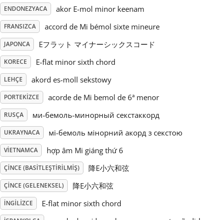
akor E-mol minor keenam
ENDONEZYACA
Русский
accord de Mi bémol sixte mineure
FRANSIZCA
Eフラット マイナーシックスコード
JAPONCA
Svenska
E-flat minor sixth chord
KORECE
akord es-moll sekstowy
LEHÇE
Tiếng Việt
acorde de Mi bemol de 6ª menor
PORTEKIZCE
Türkçe
ми-бемоль-минорный секстаккорд
RUSÇA
мі-бемоль мінорний акорд з секстою
UKRAYNACA
Українська
hợp âm Mi giáng thứ 6
VIETNAMCA
降E小六和弦
ÇINCE (BASITLEŞTIRILMIŞ)
简体中文
降E小六和弦
ÇINCE (GELENEKSEL)
E-flat minor sixth chord
İNGILIZCE
繁體中文