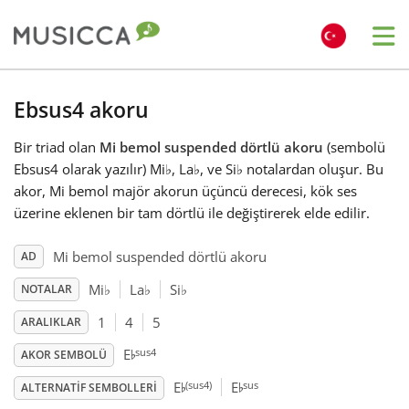
Me
Bahasa Indonesia
Ebsus4 akoru
Bir triad olan
Mi bemol suspended dörtlü akoru
(sembolü
Български
Ebsus4 olarak yazılır) Mi
♭
, La
♭
, ve Si
♭
notalardan oluşur. Bu
akor, Mi bemol majör akorun üçüncü derecesi, kök ses
Dansk
üzerine eklenen bir tam dörtlü ile değiştirerek elde edilir.
Mi bemol suspended dörtlü akoru
AD
Deutsch
Mi
♭
La
♭
Si
♭
NOTALAR
1
4
5
ARALIKLAR
English
♭
sus4
E
AKOR SEMBOLÜ
♭
♭
(sus4)
sus
E
E
Español
ALTERNATIF SEMBOLLERI