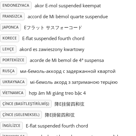
akor E-mol suspended keempat
ENDONEZYACA
Русский
accord de Mi bémol quarte suspendue
FRANSIZCA
Eフラット サスフォーコード
JAPONCA
Svenska
E-flat suspended fourth chord
KORECE
akord es zawieszony kwartowy
LEHÇE
Tiếng Việt
acorde de Mi bemol de 4ª suspensa
PORTEKIZCE
Türkçe
ми-бемоль-аккорд с задержанной квартой
RUSÇA
мі-бемоль акорд з затриманою терцією
UKRAYNACA
Українська
hợp âm Mi giáng treo bậc 4
VIETNAMCA
降E挂留四和弦
ÇINCE (BASITLEŞTIRILMIŞ)
简体中文
降E掛留四和弦
ÇINCE (GELENEKSEL)
E-flat suspended fourth chord
İNGILIZCE
繁體中文