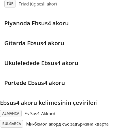
Triad (üç sesli akor)
TÜR
Français
Piyanoda Ebsus4 akoru
한국어
Gitarda Ebsus4 akoru
हिन्दी
Ukuleledede Ebsus4 akoru
Italiano
Portede Ebsus4 akoru
日本語
Ebsus4 akoru kelimesinin çevirileri
Polski
Es-Sus4-Akkord
ALMANCA
Português
Ми-бемол акорд със задържана кварта
BULGARCA