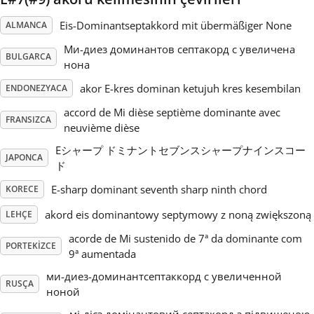
Eis-Dominantseptakkord mit übermäßiger None
ALMANCA
Русский
Ми-диез доминантов септакорд с увеличена
BULGARCA
нона
Svenska
akor E-kres dominan ketujuh kres kesembilan
ENDONEZYACA
accord de Mi dièse septième dominante avec
Tiếng Việt
FRANSIZCA
neuvième dièse
Eシャープ ドミナントセブンスシャープナインスコー
JAPONCA
Türkçe
ド
E-sharp dominant seventh sharp ninth chord
KORECE
Українська
akord eis dominantowy septymowy z noną zwiększoną
LEHÇE
acorde de Mi sustenido de 7ª da dominante com
PORTEKIZCE
简体中文
9ª aumentada
ми-диез-доминантсептаккорд с увеличенной
RUSÇA
ноной
繁體中文