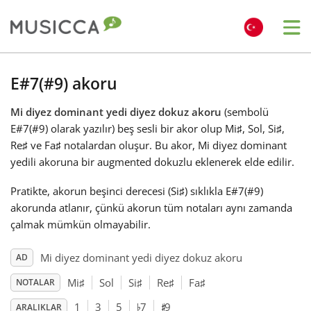
Me
Bahasa Indonesia
E#7(#9) akoru
Mi diyez dominant yedi diyez dokuz akoru
(sembolü
Български
E#7(#9) olarak yazılır) beş sesli bir akor olup Mi
♯
, Sol
, Si
♯
,
Re
♯
ve Fa
♯
notalardan oluşur. Bu akor, Mi diyez dominant
Dansk
yedili akoruna bir augmented dokuzlu eklenerek elde edilir.
Pratikte, akorun beşinci derecesi (Si
♯
) sıklıkla E#7(#9)
Deutsch
akorunda atlanır, çünkü akorun tüm notaları aynı zamanda
çalmak mümkün olmayabilir.
English
Mi diyez dominant yedi diyez dokuz akoru
AD
Mi
♯
Sol
Si
♯
Re
♯
Fa
♯
NOTALAR
♯
♭
Español
1
3
5
7
9
ARALIKLAR