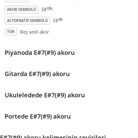
♯
♯
7(
9)
E
AKOR SEMBOLÜ
♯
♯
Français
7
9
E
ALTERNATIF SEMBOLÜ
Beş sesli akor
TÜR
한국어
Piyanoda E#7(#9) akoru
हिन्दी
Italiano
Gitarda E#7(#9) akoru
日本語
Ukuleledede E#7(#9) akoru
Polski
Portede E#7(#9) akoru
Português
E#7(#9) akoru kelimesinin çevirileri