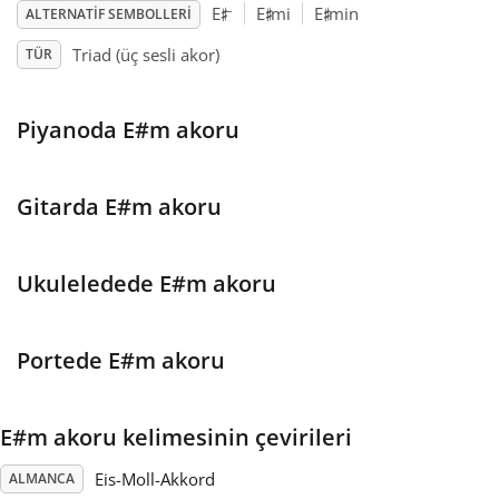
♯
♯
♯
–
E
E
mi
E
min
ALTERNATIF SEMBOLLERI
Français
Triad (üç sesli akor)
TÜR
한국어
Piyanoda E#m akoru
हिन्दी
Gitarda E#m akoru
Italiano
Ukuleledede E#m akoru
日本語
Portede E#m akoru
Polski
E#m akoru kelimesinin çevirileri
Português
Eis-Moll-Akkord
ALMANCA