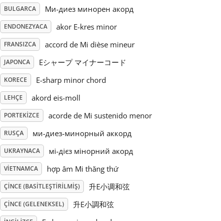
Ми-диез минорен акорд
BULGARCA
Русский
akor E-kres minor
ENDONEZYACA
accord de Mi dièse mineur
FRANSIZCA
Svenska
Eシャープ マイナーコード
JAPONCA
E-sharp minor chord
KORECE
Tiếng Việt
akord eis-moll
LEHÇE
Türkçe
acorde de Mi sustenido menor
PORTEKIZCE
ми-диез-минорный аккорд
RUSÇA
Українська
мі-дієз мінорний акорд
UKRAYNACA
hợp âm Mi thăng thứ
VIETNAMCA
简体中文
升E小调和弦
ÇINCE (BASITLEŞTIRILMIŞ)
升E小調和弦
ÇINCE (GELENEKSEL)
繁體中文