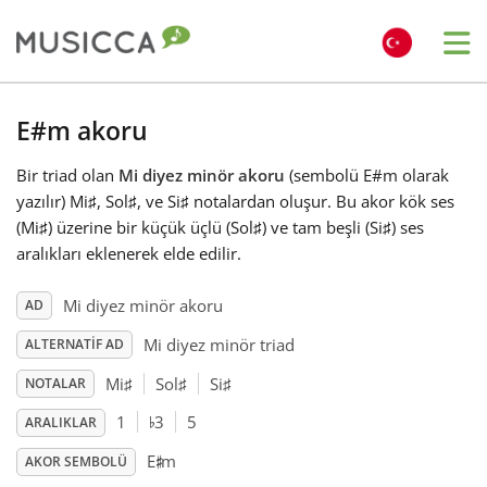
Me
Bahasa Indonesia
E#m akoru
Bir triad olan
Mi diyez minör akoru
(sembolü E#m olarak
Български
yazılır) Mi
♯
, Sol
♯
, ve Si
♯
notalardan oluşur. Bu akor kök ses
(Mi
♯
) üzerine bir küçük üçlü (Sol
♯
) ve tam beşli (Si
♯
) ses
Dansk
aralıkları eklenerek elde edilir.
Mi diyez minör akoru
AD
Deutsch
Mi diyez minör triad
ALTERNATIF AD
Mi
♯
Sol
♯
Si
♯
NOTALAR
English
♭
1
3
5
ARALIKLAR
♯
E
m
Español
AKOR SEMBOLÜ