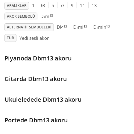
♭
♭
1
3
5
7
9
11
13
ARALIKLAR
♭
Français
13
D
m
AKOR SEMBOLÜ
♭
♭
♭
–13
13
13
D
D
mi
D
min
ALTERNATIF SEMBOLLERI
한국어
Yedi sesli akor
TÜR
हिन्दी
Piyanoda Dbm13 akoru
Italiano
Gitarda Dbm13 akoru
日本語
Ukuleledede Dbm13 akoru
Polski
Portede Dbm13 akoru
Português