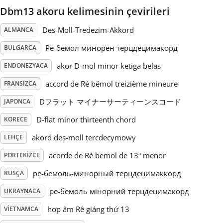
Dbm13 akoru kelimesinin çevirileri
Русский
Des-Moll-Tredezim-Akkord
ALMANCA
Ре-бемол минорен терцдецимакорд
BULGARCA
Svenska
akor D-mol minor ketiga belas
ENDONEZYACA
accord de Ré bémol treizième mineure
Tiếng Việt
FRANSIZCA
Dフラット マイナーサーティーンスコード
JAPONCA
Türkçe
D-flat minor thirteenth chord
KORECE
akord des-moll tercdecymowy
LEHÇE
Українська
acorde de Ré bemol de 13ª menor
PORTEKIZCE
ре-бемоль-минорный терцдецимаккорд
RUSÇA
简体中文
ре-бемоль мінорний терцдецимакорд
UKRAYNACA
hợp âm Rê giáng thứ 13
VIETNAMCA
繁體中文