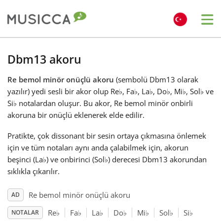
Me
Bahasa Indonesia
Dbm13 akoru
Re bemol minör onüçlü akoru
(sembolü Dbm13 olarak
Български
yazılır) yedi sesli bir akor olup Re
♭
, Fa
♭
, La
♭
, Do
♭
, Mi
♭
, Sol
♭
ve
Si
♭
notalardan oluşur. Bu akor, Re bemol minör onbirli
Dansk
akoruna bir onüçlü eklenerek elde edilir.
Pratikte, çok dissonant bir sesin ortaya çıkmasına önlemek
Deutsch
için ve tüm notaları aynı anda çalabilmek için, akorun
beşinci (La
♭
) ve onbirinci (Sol
♭
) derecesi Dbm13 akorundan
sıklıkla çıkarılır.
English
Re bemol minör onüçlü akoru
AD
Español
Re
♭
Fa
♭
La
♭
Do
♭
Mi
♭
Sol
♭
Si
♭
NOTALAR