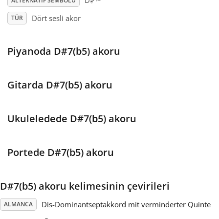
♯
D
ALTERNATIF SEMBOLÜ
Dört sesli akor
TÜR
Français
Piyanoda D#7(b5) akoru
한국어
हिन्दी
Gitarda D#7(b5) akoru
Italiano
Ukuleledede D#7(b5) akoru
日本語
Portede D#7(b5) akoru
Polski
D#7(b5) akoru kelimesinin çevirileri
Dis-Dominantseptakkord mit verminderter Quinte
ALMANCA
Português