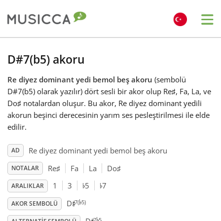
Me
Bahasa Indonesia
D#7(b5) akoru
Re diyez dominant yedi bemol beş akoru
(sembolü
Български
D#7(b5) olarak yazılır) dört sesli bir akor olup Re
♯
, Fa
, La, ve
Do
♯
notalardan oluşur. Bu akor, Re diyez dominant yedili
Dansk
akorun beşinci derecesinin yarım ses pesleştirilmesi ile elde
edilir.
Deutsch
Re diyez dominant yedi bemol beş akoru
AD
Re
♯
Fa
La
Do
♯
NOTALAR
♭
♭
English
1
3
5
7
ARALIKLAR
♭
♯
7(
5)
D
AKOR SEMBOLÜ
♭
Español
7
5