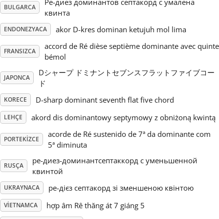
Ре-диез доминантов септакорд с умалена
BULGARCA
квинта
Русский
akor D-kres dominan ketujuh mol lima
ENDONEZYACA
accord de Ré dièse septième dominante avec quinte
Svenska
FRANSIZCA
bémol
Dシャープ ドミナントセブンスフラットファイブコー
JAPONCA
Tiếng Việt
ド
D-sharp dominant seventh flat five chord
KORECE
Türkçe
akord dis dominantowy septymowy z obniżoną kwintą
LEHÇE
acorde de Ré sustenido de 7ª da dominante com
PORTEKIZCE
5ª diminuta
Українська
ре-диез-доминантсептаккорд с уменьшенной
RUSÇA
квинтой
简体中文
ре-дієз септакорд зі зменшеною квінтою
UKRAYNACA
hợp âm Rê thăng át 7 giáng 5
VIETNAMCA
繁體中文