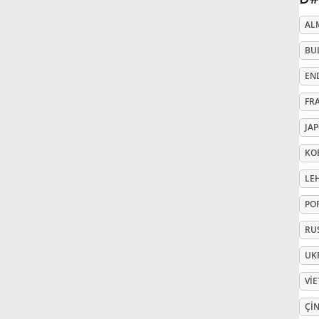
AL
Русский
BU
Svenska
EN
FR
Tiếng Việt
JA
KO
Türkçe
LE
PO
Українська
RU
UK
简体中文
VI
繁體中文
ÇIN