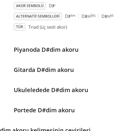
♯
o
D
AKOR SEMBOLÜ
♭
♭
♯
♯
♯
dim
(
5)
5
D
D
m
D
m
ALTERNATIF SEMBOLLERI
Triad (üç sesli akor)
TÜR
Piyanoda D#dim akoru
Gitarda D#dim akoru
Ukuleledede D#dim akoru
Portede D#dim akoru
dim akoru kelimesinin çevirileri