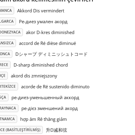
Akkord Dis vermindert
MANCA
Ре-диез умален акорд
LGARCA
akor D-kres diminished
DONEZYACA
accord de Ré dièse diminué
ANSIZCA
Dシャープ ディミニッシュトコード
PONCA
D-sharp diminished chord
RECE
akord dis zmniejszony
HÇE
acorde de Ré sustenido diminuto
RTEKIZCE
ре-диез-уменьшенный аккорд
SÇA
ре-дієз зменшений акорд
RAYNACA
hợp âm Rê thăng giảm
ETNAMCA
升D减和弦
CE (BASITLEŞTIRILMIŞ)