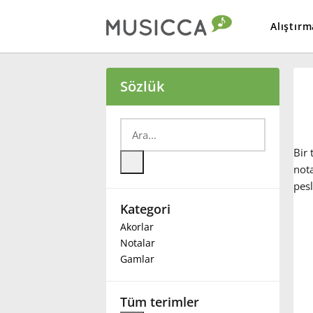
Alıştırm
Bahasa Indonesia
Sözlük
Български
Bir 
Dansk
nota
pesl
Kategori
Deutsch
Akorlar
Notalar
English
Gamlar
Español
Tüm terimler