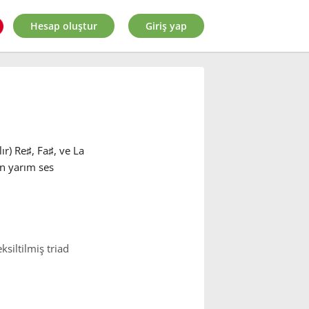
Hesap oluştur
Giriş yap
ır) Re
♯
, Fa
♯
, ve La
in yarım ses
ksiltilmiş triad