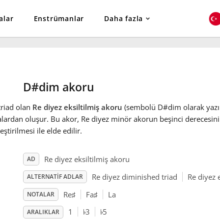
alar
Enstrümanlar
Daha fazla
D#dim akoru
triad olan
Re diyez eksiltilmiş akoru
(sembolü D#dim olarak yazıl
lardan oluşur. Bu akor, Re diyez minör akorun beşinci derecesin
eştirilmesi ile elde edilir.
Re diyez eksiltilmiş akoru
AD
Re diyez diminished triad
Re diyez e
ALTERNATIF ADLAR
Re
♯
Fa
♯
La
NOTALAR
♭
♭
1
3
5
ARALIKLAR