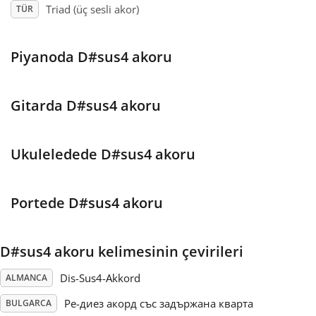
Triad (üç sesli akor)
TÜR
Français
Piyanoda D#sus4 akoru
한국어
Gitarda D#sus4 akoru
हिन्दी
Ukuleledede D#sus4 akoru
Italiano
Portede D#sus4 akoru
日本語
D#sus4 akoru kelimesinin çevirileri
Polski
Dis-Sus4-Akkord
ALMANCA
Português
Ре-диез акорд със задържана кварта
BULGARCA