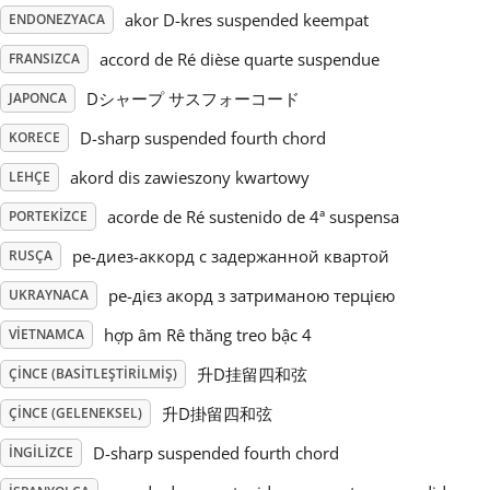
akor D-kres suspended keempat
ENDONEZYACA
Русский
accord de Ré dièse quarte suspendue
FRANSIZCA
Dシャープ サスフォーコード
JAPONCA
Svenska
D-sharp suspended fourth chord
KORECE
akord dis zawieszony kwartowy
LEHÇE
Tiếng Việt
acorde de Ré sustenido de 4ª suspensa
PORTEKIZCE
Türkçe
ре-диез-аккорд с задержанной квартой
RUSÇA
ре-дієз акорд з затриманою терцією
UKRAYNACA
Українська
hợp âm Rê thăng treo bậc 4
VIETNAMCA
升D挂留四和弦
ÇINCE (BASITLEŞTIRILMIŞ)
简体中文
升D掛留四和弦
ÇINCE (GELENEKSEL)
D-sharp suspended fourth chord
İNGILIZCE
繁體中文