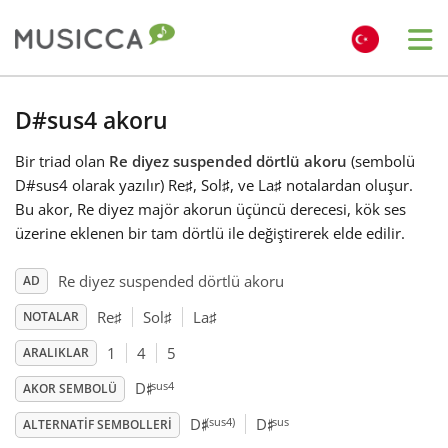
Me
Bahasa Indonesia
D#sus4 akoru
Bir triad olan
Re diyez suspended dörtlü akoru
(sembolü
Български
D#sus4 olarak yazılır) Re
♯
, Sol
♯
, ve La
♯
notalardan oluşur.
Bu akor, Re diyez majör akorun üçüncü derecesi, kök ses
Dansk
üzerine eklenen bir tam dörtlü ile değiştirerek elde edilir.
Re diyez suspended dörtlü akoru
AD
Deutsch
Re
♯
Sol
♯
La
♯
NOTALAR
1
4
5
ARALIKLAR
English
♯
sus4
D
AKOR SEMBOLÜ
♯
♯
(sus4)
sus
D
D
Español
ALTERNATIF SEMBOLLERI