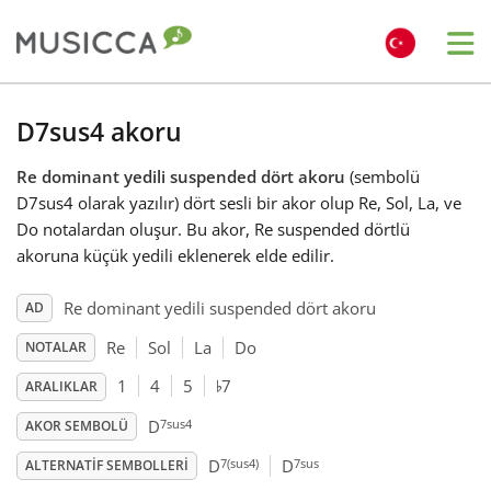
Me
Bahasa Indonesia
D7sus4 akoru
Re dominant yedili suspended dört akoru
(sembolü
Български
D7sus4 olarak yazılır) dört sesli bir akor olup Re, Sol, La, ve
Do notalardan oluşur. Bu akor, Re suspended dörtlü
Dansk
akoruna küçük yedili eklenerek elde edilir.
Re dominant yedili suspended dört akoru
AD
Deutsch
Re
Sol
La
Do
NOTALAR
♭
1
4
5
7
ARALIKLAR
English
7sus4
D
AKOR SEMBOLÜ
7(sus4)
7sus
Español
D
D
ALTERNATIF SEMBOLLERI