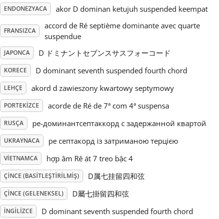
akor D dominan ketujuh suspended keempat
ENDONEZYACA
Русский
accord de Ré septième dominante avec quarte
FRANSIZCA
suspendue
Svenska
D ドミナントセブンスサスフォーコード
JAPONCA
D dominant seventh suspended fourth chord
KORECE
Tiếng Việt
akord d zawieszony kwartowy septymowy
LEHÇE
acorde de Ré de 7ª com 4ª suspensa
PORTEKIZCE
Türkçe
ре-доминантсептаккорд с задержанной квартой
RUSÇA
ре септакорд iз затриманою терцією
UKRAYNACA
Українська
hợp âm Rê át 7 treo bậc 4
VIETNAMCA
D属七挂留四和弦
简体中文
ÇINCE (BASITLEŞTIRILMIŞ)
D屬七掛留四和弦
ÇINCE (GELENEKSEL)
繁體中文
D dominant seventh suspended fourth chord
İNGILIZCE