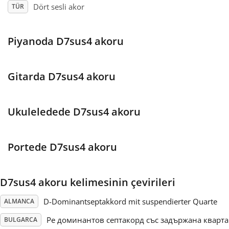
Dört sesli akor
TÜR
Français
Piyanoda D7sus4 akoru
한국어
Gitarda D7sus4 akoru
हिन्दी
Ukuleledede D7sus4 akoru
Italiano
Portede D7sus4 akoru
日本語
D7sus4 akoru kelimesinin çevirileri
Polski
D-Dominantseptakkord mit suspendierter Quarte
ALMANCA
Português
Ре доминантов септакорд със задържана кварта
BULGARCA