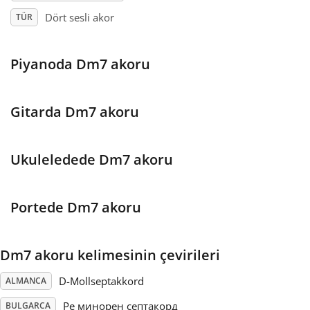
Dört sesli akor
TÜR
Français
Piyanoda Dm7 akoru
한국어
Gitarda Dm7 akoru
हिन्दी
Ukuleledede Dm7 akoru
Italiano
Portede Dm7 akoru
日本語
Polski
Dm7 akoru kelimesinin çevirileri
D-Mollseptakkord
ALMANCA
Português
Ре минорен септакорд
BULGARCA