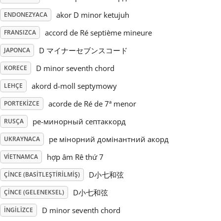
akor D minor ketujuh
ENDONEZYACA
Русский
accord de Ré septième mineure
FRANSIZCA
D マイナーセブンスコード
JAPONCA
Svenska
D minor seventh chord
KORECE
Tiếng Việt
akord d-moll septymowy
LEHÇE
acorde de Ré de 7ª menor
PORTEKIZCE
Türkçe
ре-минорный септаккорд
RUSÇA
ре мінорний домінантний акорд
UKRAYNACA
Українська
hợp âm Rê thứ 7
VIETNAMCA
D小七和弦
ÇINCE (BASITLEŞTIRILMIŞ)
简体中文
D小七和弦
ÇINCE (GELENEKSEL)
繁體中文
D minor seventh chord
İNGILIZCE