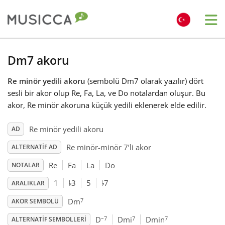
Me
Bahasa Indonesia
Dm7 akoru
Re minör yedili akoru
(sembolü Dm7 olarak yazılır) dört
Български
sesli bir akor olup Re, Fa, La, ve Do notalardan oluşur. Bu
akor, Re minör akoruna küçük yedili eklenerek elde edilir.
Dansk
Re minör yedili akoru
AD
Re minör-minör 7’li akor
ALTERNATIF AD
Deutsch
Re
Fa
La
Do
NOTALAR
♭
♭
English
1
3
5
7
ARALIKLAR
7
Dm
AKOR SEMBOLÜ
Español
–7
7
7
D
Dmi
Dmin
ALTERNATIF SEMBOLLERI