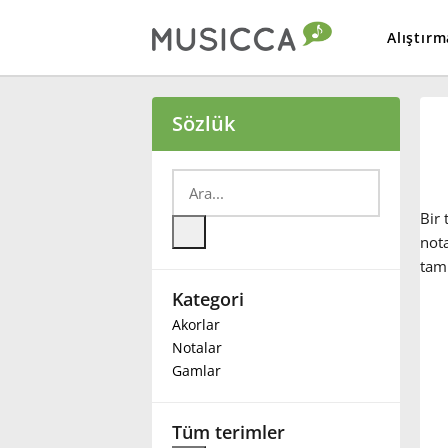
Alıştırm
Bahasa Indonesia
Sözlük
Български
Bir 
Dansk
nota
tam 
Kategori
Deutsch
Akorlar
Notalar
English
Gamlar
Español
Tüm terimler