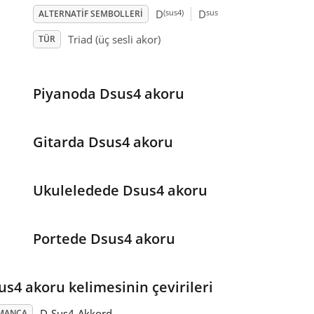
(sus4)
sus
D
D
ALTERNATIF SEMBOLLERI
Triad (üç sesli akor)
TÜR
Piyanoda Dsus4 akoru
Gitarda Dsus4 akoru
Ukuleledede Dsus4 akoru
Portede Dsus4 akoru
us4 akoru kelimesinin çevirileri
D-Sus4-Akkord
MANCA