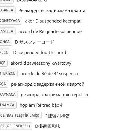
Ре акорд със задържана кварта
LGARCA
akor D suspended keempat
DONEZYACA
accord de Ré quarte suspendue
ANSIZCA
D サスフォーコード
PONCA
D suspended fourth chord
RECE
akord d zawieszony kwartowy
HÇE
acorde de Ré de 4ª suspensa
RTEKIZCE
ре-аккорд с задержанной квартой
SÇA
ре акорд з затриманою терцією
RAYNACA
hợp âm Rê treo bậc 4
ETNAMCA
D挂留四和弦
CE (BASITLEŞTIRILMIŞ)
D掛留四和弦
CE (GELENEKSEL)