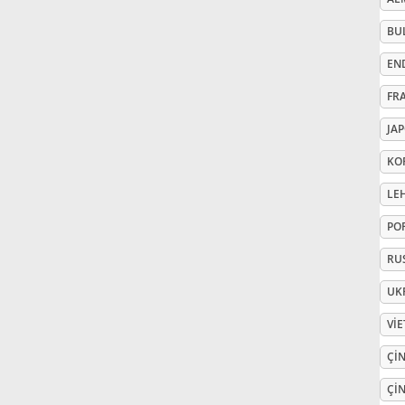
BU
Русский
EN
Svenska
FR
JA
Tiếng Việt
KO
LE
Türkçe
PO
RU
Українська
UK
VI
简体中文
ÇIN
繁體中文
ÇIN