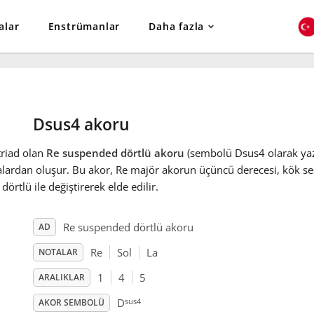
alar
Enstrümanlar
Daha fazla
Dsus4 akoru
triad olan
Re suspended dörtlü akoru
(sembolü Dsus4 olarak yazıl
lardan oluşur. Bu akor, Re majör akorun üçüncü derecesi, kök se
dörtlü ile değiştirerek elde edilir.
Re suspended dörtlü akoru
AD
Re
Sol
La
NOTALAR
1
4
5
ARALIKLAR
sus4
D
AKOR SEMBOLÜ