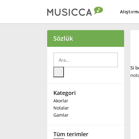
Alıştırm
Bahasa Indonesia
Sözlük
Български
Si 
Dansk
nota
Kategori
Deutsch
Akorlar
Notalar
English
Gamlar
Español
Tüm terimler