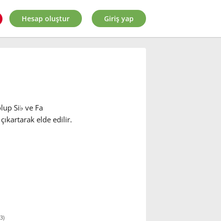
Hesap oluştur
Giriş yap
olup Si
♭
ve Fa
kartarak elde edilir.
3)