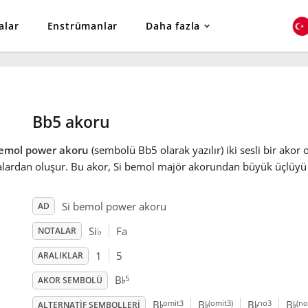
alar
Enstrümanlar
Daha fazla
Bb5 akoru
bemol power akoru
(sembolü Bb5 olarak yazılır) iki sesli bir akor 
lardan oluşur. Bu akor, Si bemol majör akorundan büyük üçlüyü çı
Si bemol power akoru
AD
Si
♭
Fa
NOTALAR
1
5
ARALIKLAR
♭
5
B
AKOR SEMBOLÜ
♭
♭
♭
♭
omit3
(omit3)
no3
(no
B
B
B
B
ALTERNATIF SEMBOLLERI