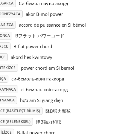
Си-бемол пауър акорд
LGARCA
akor B-mol power
DONEZYACA
accord de puissance en Si bémol
ANSIZCA
Bフラット パワーコード
PONCA
B-flat power chord
RECE
akord hes kwintowy
HÇE
power chord em Si bemol
RTEKIZCE
си-бемоль-квинтаккорд
SÇA
сі-бемоль квінтакорд
RAYNACA
hợp âm Si giáng điện
ETNAMCA
降B强力和弦
CE (BASITLEŞTIRILMIŞ)
降B強力和弦
CE (GELENEKSEL)
B-flat power chord
ILIZCE