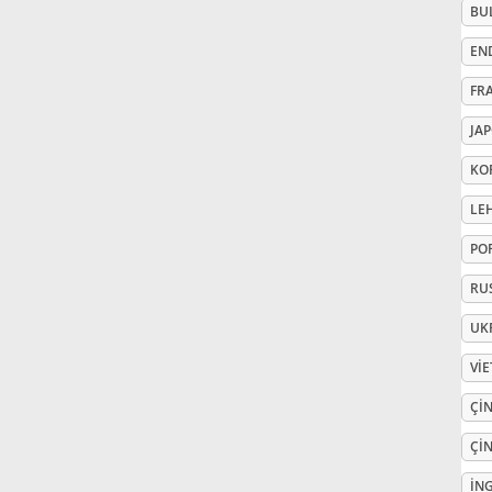
BU
Русский
EN
FR
Svenska
JA
KO
Tiếng Việt
LE
PO
Türkçe
RU
Українська
UK
VI
简体中文
ÇIN
ÇIN
繁體中文
İNG