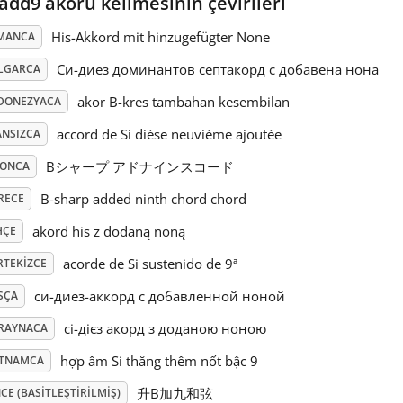
add9 akoru kelimesinin çevirileri
His-Akkord mit hinzugefügter None
MANCA
Си-диез доминантов септакорд с добавена нона
LGARCA
akor B-kres tambahan kesembilan
DONEZYACA
accord de Si dièse neuvième ajoutée
ANSIZCA
Bシャープ アドナインスコード
PONCA
B-sharp added ninth chord chord
RECE
akord his z dodaną noną
HÇE
acorde de Si sustenido de 9ª
RTEKIZCE
си-диез-аккорд с добавленной ноной
SÇA
сі-дієз акорд з доданою ноною
RAYNACA
hợp âm Si thăng thêm nốt bậc 9
ETNAMCA
升B加九和弦
CE (BASITLEŞTIRILMIŞ)