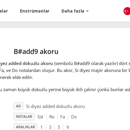
alar
Enstrümanlar
Daha fazla
B#add9 akoru
diyez added dokuzlu akoru
(sembolü B#add9 olarak yazılır) dört se
 Fa
, ve Do
notalardan oluşur. Bu akor, Si diyez majör akoruna bir
nerek elde edilir.
 zaman büyük dokuzlu yerine büyük ikili çalınır çünkü bunlar asl
Si diyez added dokuzlu akoru
AD
Si
♯
Re
Fa
Do
NOTALAR
1
3
5
9
ARALIKLAR