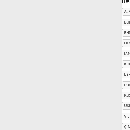
B#
Русский
AL
BU
Svenska
EN
FR
Tiếng Việt
JA
KO
Türkçe
LE
PO
Українська
RU
简体中文
UK
VI
繁體中文
ÇIN