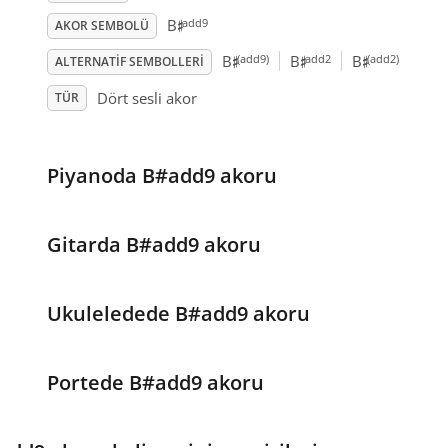
♯
add9
B
AKOR SEMBOLÜ
♯
♯
♯
(add9)
add2
(add2)
B
B
B
ALTERNATIF SEMBOLLERI
Dört sesli akor
TÜR
Piyanoda B#add9 akoru
Gitarda B#add9 akoru
Ukuleledede B#add9 akoru
Portede B#add9 akoru