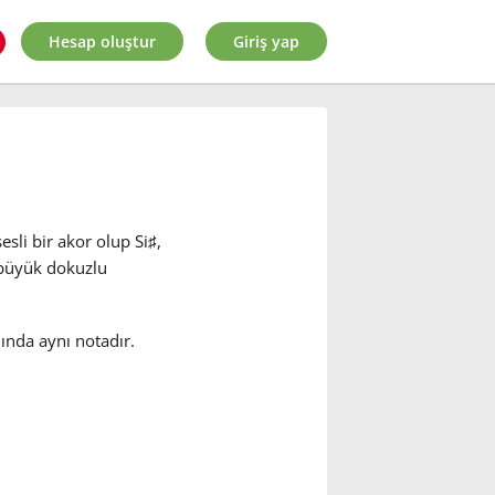
Hesap oluştur
Giriş yap
sli bir akor olup Si
♯
,
 büyük dokuzlu
ında aynı notadır.