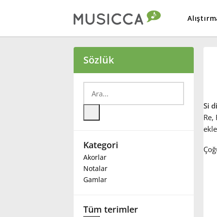
Alıştırm
Bahasa Indonesia
Sözlük
Български
Si 
Dansk
Re
,
ekle
Kategori
Deutsch
Çoğu
Akorlar
Notalar
English
Gamlar
Español
Tüm terimler